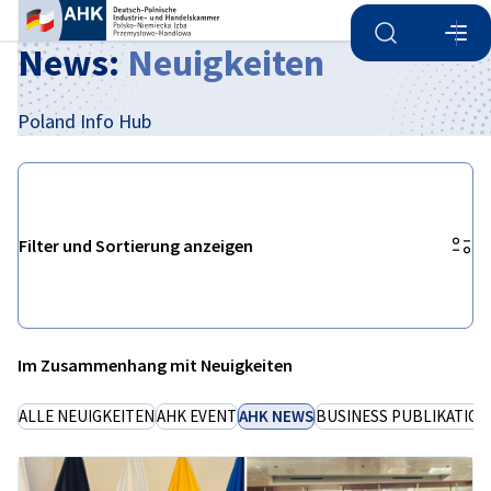
Suche öffnen
Navi
Ein
News:
Neuigkeiten
Poland Info Hub
Filter und Sortierung anzeigen
Filteroptionen wurden erfolgreich aktualisiert
Im Zusammenhang mit Neuigkeiten
German
ALLE NEUIGKEITEN
AHK EVENT
AHK NEWS
BUSINESS PUBLIKATIO