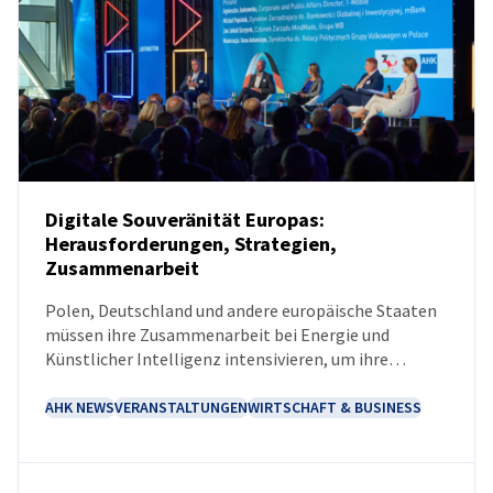
Digitale Souveränität Europas:
Herausforderungen, Strategien,
Zusammenarbeit
NEUIGKEITEN
Polen, Deutschland und andere europäische Staaten
müssen ihre Zusammenarbeit bei Energie und
Künstlicher Intelligenz intensivieren, um ihre
Wirtschaft gegen digitale Bedrohungen zu wappnen.
Dies forderten Experten verschiedener Unternehmen
AHK NEWS
VERANSTALTUNGEN
WIRTSCHAFT & BUSINESS
anlässlich einer Konferenz der Deutsch-Polnischen
Industrie- und Handelskammer (AHK Polen) am 14.
Oktober 2025 in Warschau.