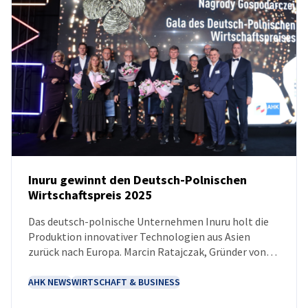
Inuru gewinnt den Deutsch-Polnischen
Wirtschaftspreis 2025
NEUIGKEITEN
Das deutsch-polnische Unternehmen Inuru holt die
Produktion innovativer Technologien aus Asien
zurück nach Europa. Marcin Ratajczak, Gründer von
Inuru, ist überzeugt, dass sich seine OLED-Lösungen
nachhaltig und zukunftsorientiert am Markt
AHK NEWS
WIRTSCHAFT & BUSINESS
positionieren und die Branche maßgeblich prägen