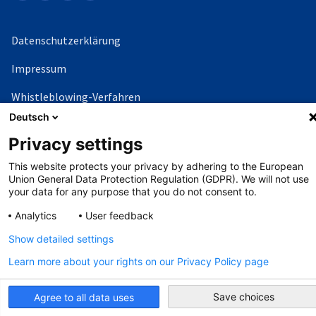
Datenschutzerklärung
Impressum
Whistleblowing-Verfahren
Deutsch
Privacy settings
©
Copyright - 2026 AHK
This website protects your privacy by adhering to the European
Union General Data Protection Regulation (GDPR). We will not use
your data for any purpose that you do not consent to.
Analytics
User feedback
Show detailed settings
Learn more about your rights on our Privacy Policy page
Save choices
Agree to all data uses