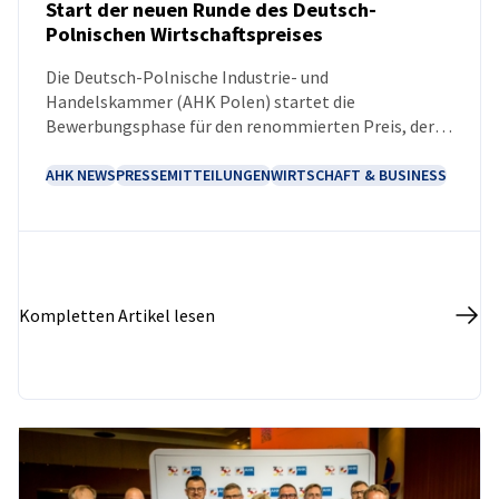
Start der neuen Runde des Deutsch-
Polnischen Wirtschaftspreises
NEUIGKEITEN
Die Deutsch-Polnische Industrie- und
Handelskammer (AHK Polen) startet die
Bewerbungsphase für den renommierten Preis, der
herausragende Leistungen in den deutsch-polnischen
Wirtschaftsbeziehungen würdigt.
AHK NEWS
PRESSEMITTEILUNGEN
WIRTSCHAFT & BUSINESS
Kompletten Artikel lesen