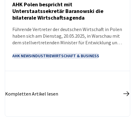
AHK Polen bespricht mit
Unterstaatssekretär Baranowski die
bilaterale Wirtschaftsagenda
NEUIGKEITEN
Führende Vertreter der deutschen Wirtschaft in Polen
haben sich am Dienstag, 20.05.2025, in Warschau mit
dem stellvertretenden Minister für Entwicklung und
Technologie, Michał Baranowski, über die
Investitionsbedingungen in Polen und Chancen der
AHK NEWS
INDUSTRIE
WIRTSCHAFT & BUSINESS
bilateralen wirtschaftlichen Zusammenarbeit
ausgetauscht.
Kompletten Artikel lesen