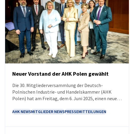
Neuer Vorstand der AHK Polen gewählt
Die 30. Mitgliederversammlung der Deutsch-
NEUIGKEITEN
Polnischen Industrie- und Handelskammer (AHK
Polen) hat am Freitag, dem 6. Juni 2025, einen neuen
Vorstand gewählt.
AHK NEWS
MITGLIEDER NEWS
PRESSEMITTEILUNGEN