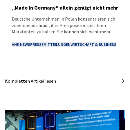
„Made in Germany“ allein genügt nicht mehr
Deutsche Unternehmen in Polen konzentrieren sich
NEUIGKEITEN
zunehmend darauf, ihre Preisposition und ihren
Marktanteil zu halten. Sie können sich nicht mehr auf
die positiven Assoziationen zur Herkunft ihrer
Produkte „made in Germany“ verlassen. Der
AHK NEWS
PRESSEMITTEILUNGEN
WIRTSCHAFT & BUSINESS
polnische Markt funktioniert auch für internationale
Unternehmen nach eigenen Spielregeln, belegt eine
aktuelle Untersuchung der Brand-Agentur Dragon
Rouge im Auftrag der Deutsch-Polnische Industrie-
und Handelskammer (AHK Polen).
Kompletten Artikel lesen