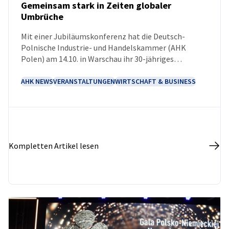
Gemeinsam stark in Zeiten globaler
Umbrüche
NEUIGKEITEN
Mit einer Jubiläumskonferenz hat die Deutsch-
Polnische Industrie- und Handelskammer (AHK
Polen) am 14.10. in Warschau ihr 30-jähriges
Bestehen gefeiert. Unter dem Motto „30 Jahre AHK
Polen – Brücken bauen für morgen“ kamen
AHK NEWS
VERANSTALTUNGEN
WIRTSCHAFT & BUSINESS
Vertreterinnen und Vertreter aus Wirtschaft, Politik
und Wissenschaft zusammen, um über Strategien für
eine widerstandsfähige und zukunftsorientierte
Zusammenarbeit zu diskutieren.
Kompletten Artikel lesen