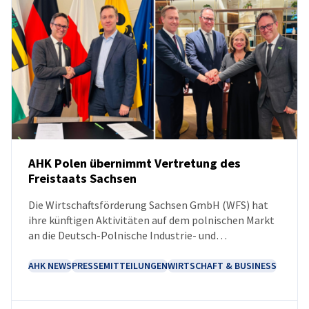
Poland
AHK Polen übernimmt Vertretung des
Freistaats Sachsen
NEUIGKEITEN
Die Wirtschaftsförderung Sachsen GmbH (WFS) hat
ihre künftigen Aktivitäten auf dem polnischen Markt
an die Deutsch-Polnische Industrie- und
Handelskammer (AHK) übertragen. Durch die
Präsenz der AHK Polen vor Ort können Unternehmen
AHK NEWS
PRESSEMITTEILUNGEN
WIRTSCHAFT & BUSINESS
aus Sachsen damit in Zukunft noch gezielter bei
Markteinstieg, Netzwerkaufbau und Partnersuche