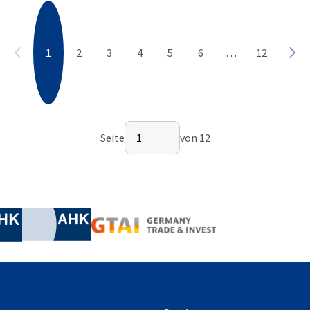
1
2
3
4
5
6
…
12
Vorherige
Näc
Seite auswählen
Seite
1
von 12
Seite 1 von 12
irtschaft und Energie
Industrie- und Handelskammer
Industrie- und Handelskammer
AHK.de
Germany Trade & In