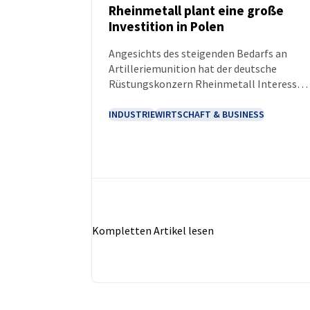
Rheinmetall plant eine große
Investition in Polen
NEUIGKEITEN
Angesichts des steigenden Bedarfs an
Artilleriemunition hat der deutsche
Rüstungskonzern Rheinmetall Interesse
am Bau eines Werks in Polen bekundet. Da
Werk soll modulare Treibladungen für 155
INDUSTRIE
WIRTSCHAFT & BUSINESS
mm-Munition produzieren. Der Wert der
ersten Projektphase wird auf bis zu 120
Mio. Euro geschätzt. Die Investition soll
als deutsch-polnisches
Gemeinschaftsprojekt mit umfangreicher
Beteiligung polnischer Zulieferer
umgesetzt werden.
Kompletten Artikel lesen