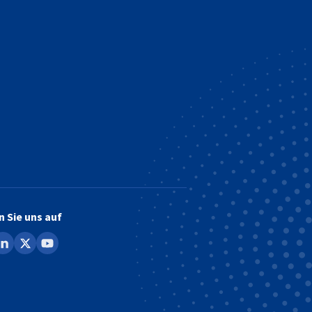
n Sie uns auf
ook
inkedin
x
youtube