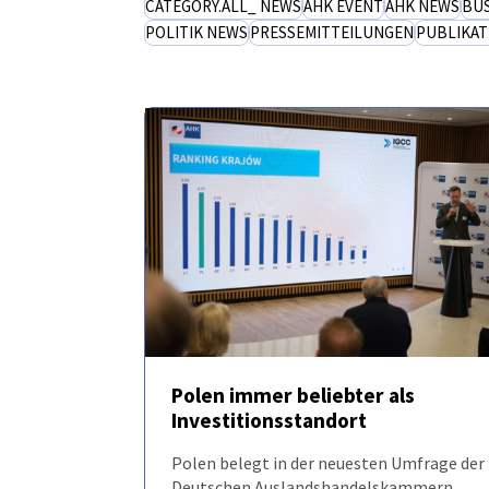
CATEGORY.ALL_ NEWS
AHK EVENT
AHK NEWS
BUS
POLITIK NEWS
PRESSEMITTEILUNGEN
PUBLIKAT
Poland
Polen immer beliebter als
Investitionsstandort
EMPFOHLEN
NEUIGKEITEN
Polen belegt in der neuesten Umfrage der
Deutschen Auslandshandelskammern