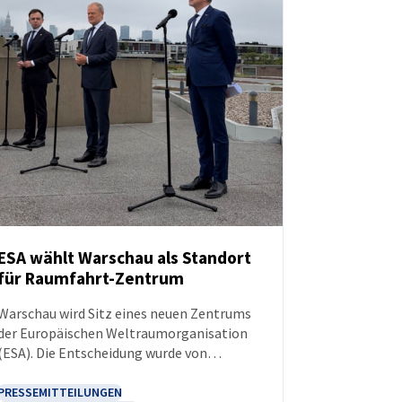
ESA wählt Warschau als Standort
für Raumfahrt-Zentrum
NEUIGKEITEN
Warschau wird Sitz eines neuen Zentrums
der Europäischen Weltraumorganisation
(ESA). Die Entscheidung wurde von
Ministerpräsident Donald Tusk, dem
Minister für Finanzen und Wirtschaft
PRESSEMITTEILUNGEN