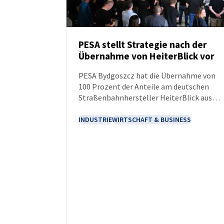
PESA stellt Strategie nach der
Übernahme von HeiterBlick vor
NEUIGKEITEN
PESA Bydgoszcz hat die Übernahme von
100 Prozent der Anteile am deutschen
Straßenbahnhersteller HeiterBlick aus
Leipzig abgeschlossen. Der Abschluss der
bereits im Dezember 2025 vereinbarten
INDUSTRIE
WIRTSCHAFT & BUSINESS
Transaktion eröffnet dem Unternehmen
aus Bydgoszcz den Zugang zum größten
Straßenbahnmarkt Europas. Der erste
Schritt nach Abschluss der Formalitäten
war die Vorstellung der
Entwicklungspläne.