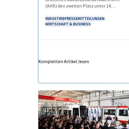
(AHK) den zweiten Platz unter 14
Investitionsstandorten in Mittel- und
Osteuropa.
INDUSTRIE
PRESSEMITTEILUNGEN
WIRTSCHAFT & BUSINESS
Kompletten Artikel lesen