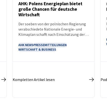
AHK: Polens Energieplan bietet
große Chancen für deutsche
NEUIGKEITEN
Wirtschaft
Der soeben von der polnischen Regierung
verabschiedete Nationale Energie- und
s
Klimaplan schafft nach Einschätzung der
-
deutschen Auslandshandelskammer in
Warschau (AHK) zahlreiche Chancen für die
AHK NEWS
PRESSEMITTEILUNGEN
WIRTSCHAFT & BUSINESS
bilaterale Zusammenarbeit. In Feldern wie
der Netzmodernisierung,
Wärmeerzeugung und einer umfassenden
Elektrifizierung können deutsche
Unternehmen im Nachbarland punkten, so
die AHK. Bis 2040 will Polen bis zu 450
Kompletten Artikel lesen
Pod
Milliarden Euro für die Energiewende
ausgeben.