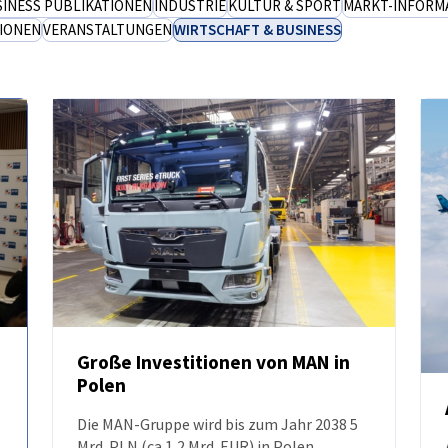
INESS PUBLIKATIONEN
INDUSTRIE
KULTUR & SPORT
MARKT-INFORM
IONEN
VERANSTALTUNGEN
WIRTSCHAFT & BUSINESS
Große Investitionen von MAN in
Polen
NEUIGKEITEN
Die MAN-Gruppe wird bis zum Jahr 2038 5
Mrd. PLN (ca 1,2 Mrd. EUR) in Polen