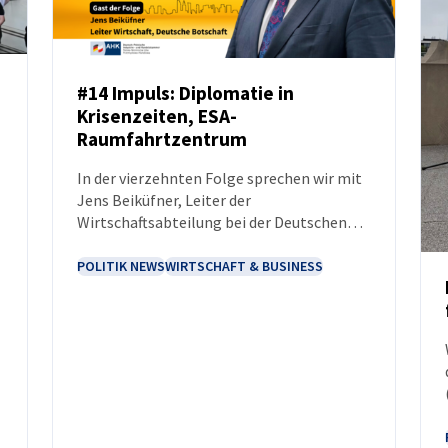
#14 Impuls: Diplomatie in
Krisenzeiten, ESA-
PODCAST
Raumfahrtzentrum
In der vierzehnten Folge sprechen wir mit
Jens Beiküfner, Leiter der
Wirtschaftsabteilung bei der Deutschen
Botschaft in Warschau.
POLITIK NEWS
WIRTSCHAFT & BUSINESS