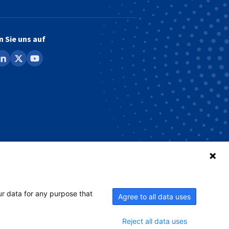
n Sie uns auf
ook
inkedin
x
youtube
ur data for any purpose that
Agree to all data uses
Reject all data uses