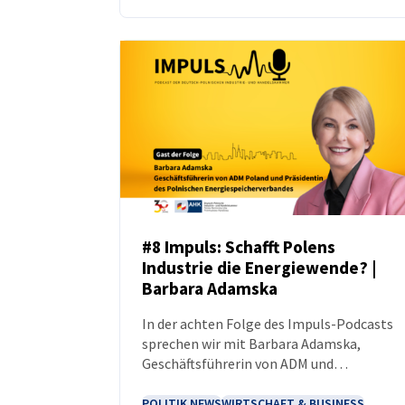
#8 Impuls: Schafft Polens
Industrie die Energiewende? |
PODCAST
Barbara Adamska
In der achten Folge des Impuls-Podcasts
sprechen wir mit Barbara Adamska,
Geschäftsführerin von ADM und
Präsidentin des Polnischen
Energiespeicherverbandes
POLITIK NEWS
WIRTSCHAFT & BUSINESS