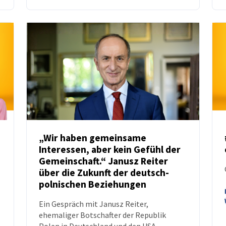
„Wir haben gemeinsame
Interessen, aber kein Gefühl der
NEUIGKEITEN
Gemeinschaft.“ Janusz Reiter
über die Zukunft der deutsch-
polnischen Beziehungen
Ein Gespräch mit Janusz Reiter,
ehemaliger Botschafter der Republik
Polen in Deutschland und den USA