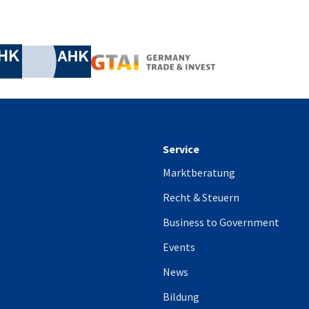
irtschaft und Energie
Industrie- und Handelskammer
Industrie- und Handelskammer
AHK.de
Germany Trade & In
Service
Marktberatung
Recht & Steuern
Business to Government
Events
News
Bildung