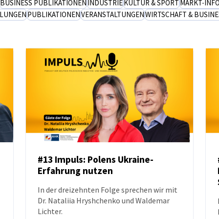
BUSINESS PUBLIKATIONEN
INDUSTRIE
KULTUR & SPORT
MARKT-INF
ILUNGEN
PUBLIKATIONEN
VERANSTALTUNGEN
WIRTSCHAFT & BUSINE
#13 Impuls: Polens Ukraine-
Erfahrung nutzen
PODCAST
In der dreizehnten Folge sprechen wir mit
Dr. Nataliia Hryshchenko und Waldemar
Lichter.