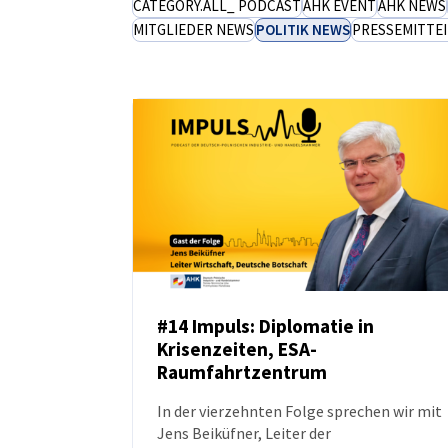
CATEGORY.ALL_ PODCAST
AHK EVENT
AHK NEWS
MITGLIEDER NEWS
POLITIK NEWS
PRESSEMITTE
Poland
#14 Impuls: Diplomatie in
Krisenzeiten, ESA-
PODCAST
Raumfahrtzentrum
In der vierzehnten Folge sprechen wir mit
Jens Beiküfner, Leiter der