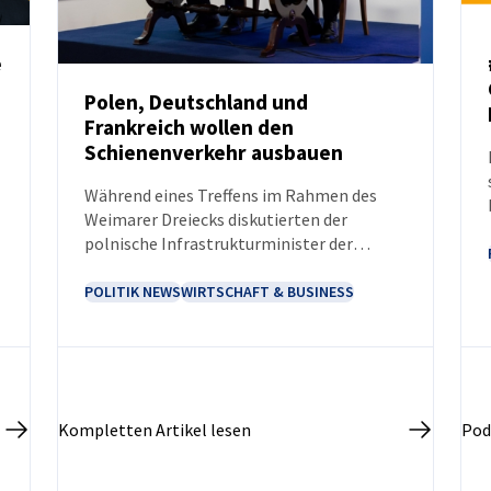
e
Polen, Deutschland und
Frankreich wollen den
NEUIGKEITEN
Schienenverkehr ausbauen
Während eines Treffens im Rahmen des
Weimarer Dreiecks diskutierten der
polnische Infrastrukturminister der
polnische Verteidigungsminister sowie der
deutsche Verkehrsminister und der
POLITIK NEWS
WIRTSCHAFT & BUSINESS
französische Verkehrsminister über die
Entwicklung des Schienenverkehrs
zwischen den drei Ländern.
Kompletten Artikel lesen
Pod