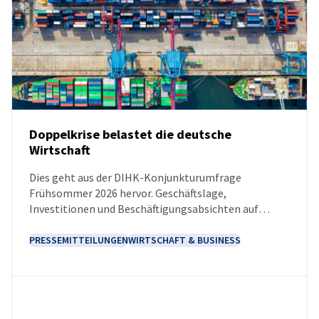
Doppelkrise belastet die deutsche
Wirtschaft
NEUIGKEITEN
Dies geht aus der DIHK-Konjunkturumfrage
Frühsommer 2026 hervor. Geschäftslage,
Investitionen und Beschäftigungsabsichten auf
Langzeit-Tief. Unternehmen brauchen dringend
strukturelle Entlastungen und Reformen.
PRESSEMITTEILUNGEN
WIRTSCHAFT & BUSINESS