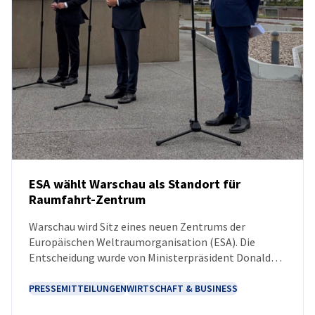
ESA wählt Warschau als Standort für
Raumfahrt-Zentrum
NEUIGKEITEN
Warschau wird Sitz eines neuen Zentrums der
Europäischen Weltraumorganisation (ESA). Die
Entscheidung wurde von Ministerpräsident Donald
Tusk, dem Minister für Finanzen und Wirtschaft
Andrzej Domański sowie ESA-Generaldirektor Josef
PRESSEMITTEILUNGEN
WIRTSCHAFT & BUSINESS
Aschbacher am Montag, 13. Juli 2026, bekannt