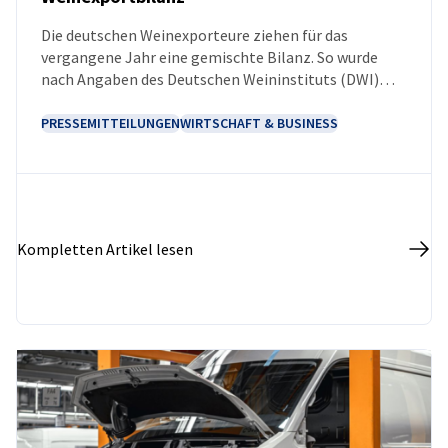
NEUIGKEITEN
Die deutschen Weinexporteure ziehen für das
vergangene Jahr eine gemischte Bilanz. So wurde
nach Angaben des Deutschen Weininstituts (DWI)
2025 einerseits weltweit ein Prozent mehr deutscher
Wein exportiert als im Vorjahr, andererseits sank der
PRESSEMITTEILUNGEN
WIRTSCHAFT & BUSINESS
Wert der Weinexporte um zwei Prozent auf 377 Mio.
Euro.
Kompletten Artikel lesen