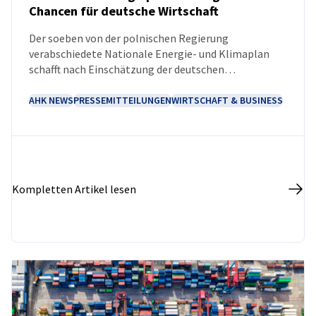
Chancen für deutsche Wirtschaft
NEUIGKEITEN
Der soeben von der polnischen Regierung
verabschiedete Nationale Energie- und Klimaplan
schafft nach Einschätzung der deutschen
Auslandshandelskammer in Warschau (AHK)
zahlreiche Chancen für die bilaterale
AHK NEWS
PRESSEMITTEILUNGEN
WIRTSCHAFT & BUSINESS
Zusammenarbeit. In Feldern wie der
Netzmodernisierung, Wärmeerzeugung und einer
umfassenden Elektrifizierung können deutsche
Unternehmen im Nachbarland punkten, so die AHK.
Bis 2040 will Polen bis zu 450 Milliarden Euro für die
Kompletten Artikel lesen
Energiewende ausgeben.