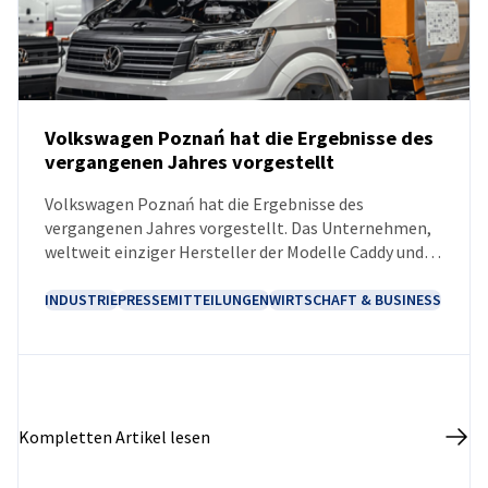
Volkswagen Poznań hat die Ergebnisse des
vergangenen Jahres vorgestellt
NEUIGKEITEN
Volkswagen Poznań hat die Ergebnisse des
vergangenen Jahres vorgestellt. Das Unternehmen,
weltweit einziger Hersteller der Modelle Caddy und
Crafter, verzeichnete einen Absatz von 236.000
Fahrzeugen, während die Gießerei mit der Produktion
INDUSTRIE
PRESSEMITTEILUNGEN
WIRTSCHAFT & BUSINESS
von fast 4,8 Millionen Bauteilen einen historischen
Rekord erzielte. Trotz der angespannten Lage auf
dem Automobilmarkt plant das Unternehmen
Entwicklungsinvestitionen und konzentriert sich
dabei insbesondere auf Lösungen für die
Kompletten Artikel lesen
Elektromobilität.