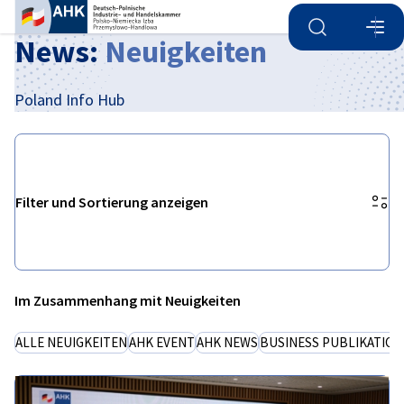
Suche öffnen
Navi
Ein
News:
Neuigkeiten
Poland Info Hub
Filter und Sortierung anzeigen
Filteroptionen wurden erfolgreich aktualisiert
Im Zusammenhang mit Neuigkeiten
German
ALLE NEUIGKEITEN
AHK EVENT
AHK NEWS
BUSINESS PUBLIKATIO