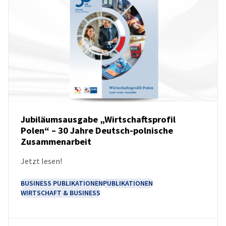
Poland
Jubiläumsausgabe „Wirtschaftsprofil
Polen“ – 30 Jahre Deutsch-polnische
Zusammenarbeit
NEUIGKEITEN
Jetzt lesen!
BUSINESS PUBLIKATIONEN
PUBLIKATIONEN
WIRTSCHAFT & BUSINESS