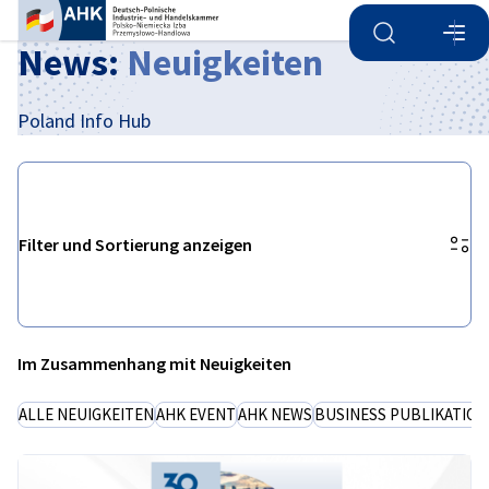
Suche öffnen
Navi
Ein
News:
Neuigkeiten
Poland Info Hub
Filter und Sortierung anzeigen
Filteroptionen wurden erfolgreich aktualisiert
Im Zusammenhang mit Neuigkeiten
German
ALLE NEUIGKEITEN
AHK EVENT
AHK NEWS
BUSINESS PUBLIKATIO