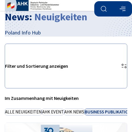
Suche öffnen
Navi
Ein
News:
Neuigkeiten
Poland Info Hub
Filter und Sortierung anzeigen
Filteroptionen wurden erfolgreich aktualisiert
Im Zusammenhang mit Neuigkeiten
German
ALLE NEUIGKEITEN
AHK EVENT
AHK NEWS
BUSINESS PUBLIKATION