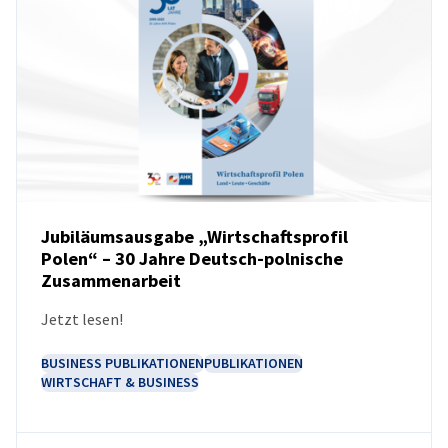
Poland
Jubiläumsausgabe „Wirtschaftsprofil
Polen“ – 30 Jahre Deutsch-polnische
Zusammenarbeit
NEUIGKEITEN
Jetzt lesen!
BUSINESS PUBLIKATIONEN
PUBLIKATIONEN
WIRTSCHAFT & BUSINESS