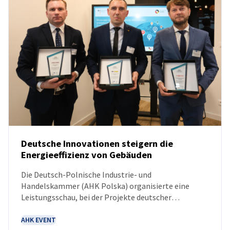
Poland
Deutsche Innovationen steigern die
Energieeffizienz von Gebäuden
NEUIGKEITEN
Die Deutsch-Polnische Industrie- und
Handelskammer (AHK Polska) organisierte eine
Leistungsschau, bei der Projekte deutscher
Unternehmen im Bereich Energieeffizienz im
polnischen Bausektor vorgestellt wurden. Im
AHK EVENT