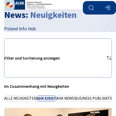
Suche öffnen
Navi
Ein
News:
Neuigkeiten
Poland Info Hub
Filter und Sortierung anzeigen
Filteroptionen wurden erfolgreich aktualisiert
Im Zusammenhang mit Neuigkeiten
German
ALLE NEUIGKEITEN
AHK EVENT
AHK NEWS
BUSINESS PUBLIKATIO