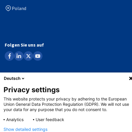
Poland
Folgen Sie uns auf
facebook
linkedin
x
youtube
Datenschutzerklärung
Deutsch
Privacy settings
Impressum
This website protects your privacy by adhering to the European
Whistleblowing-Verfahren
Union General Data Protection Regulation (GDPR). We will not use
your data for any purpose that you do not consent to.
Analytics
User feedback
©
Copyright - 2026 AHK
Show detailed settings