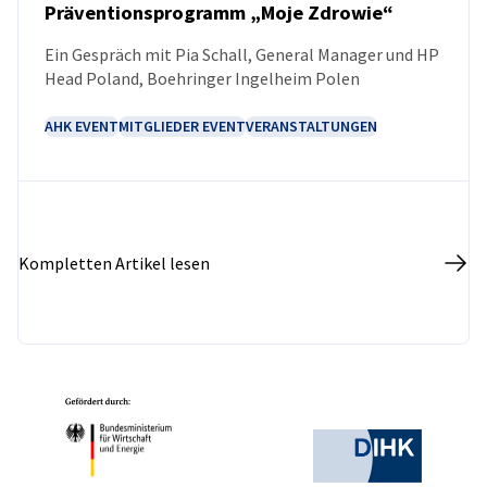
Präventionsprogramm „Moje Zdrowie“
NEUIGKEITEN
Ein Gespräch mit Pia Schall, General Manager und HP
Head Poland, Boehringer Ingelheim Polen
AHK EVENT
MITGLIEDER EVENT
VERANSTALTUNGEN
Kompletten Artikel lesen
Partner
Bundesministerium für Wirtschaft und Ene
Deutsche