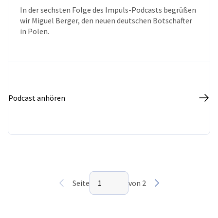
PODCAST
In der sechsten Folge des Impuls-Podcasts begrüßen
wir Miguel Berger, den neuen deutschen Botschafter
in Polen.
Podcast anhören
Seite auswählen
Seite
1
von 2
Vorherige
Seite 1 von 2
Nächste