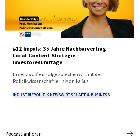
#12 Impuls: 35 Jahre Nachbarvertrag –
Local-Content-Strategie –
Investorenumfrage
PODCAST
In der zwölften Folge sprechen wir mit der
Politikwissenschaftlerin Monika Sus.
INDUSTRIE
POLITIK NEWS
WIRTSCHAFT & BUSINESS
Podcast anhören