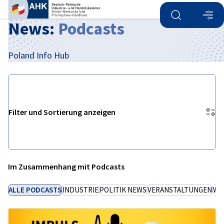
Suche öffnen
Navi
Ein
News:
Podcasts
Poland Info Hub
Filter und Sortierung anzeigen
Filteroptionen wurden erfolgreich aktualisiert
Im Zusammenhang mit Podcasts
German
ALLE PODCASTS
INDUSTRIE
POLITIK NEWS
VERANSTALTUNGEN
WI