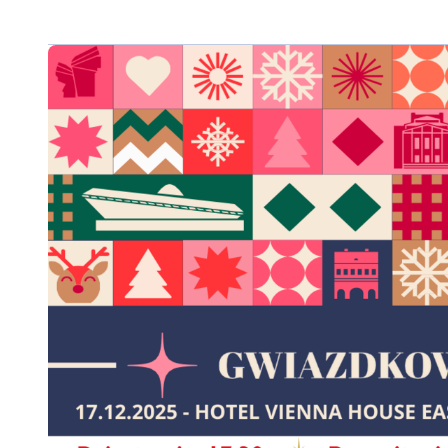
Die Anmeldung für diese Veranstaltung ist geschlosse
Die kostenfreie Teilnahme an der Veranstaltung ist für 2
AHK Polen möglich.
Die Teilnahmekosten für weitere Personen aus einem Mitg
betragen 165 PLN netto (+23% MwSt.) pro Person.
Bei einer Stornierung der Teilnahme nach dem 12.12.2025 o
Recht vor, dem Teilnehmer Organisationskosten in Höhe v
Rechnung zu stellen.