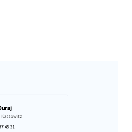
Duraj
n Kattowitz
37 45 31