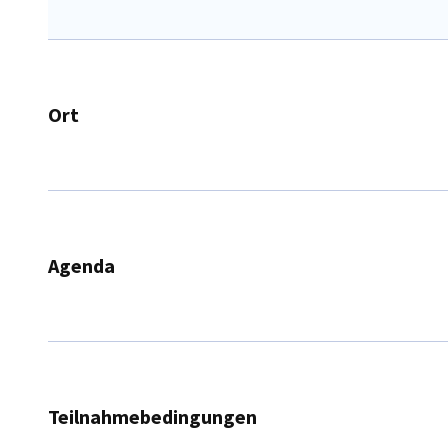
Ort
Hotel Vienna House Easy by Wyndham
ul. Sokolska 24
Katowice
Agenda
17.30 - Einlass
18.00 - Eröffnung der Veranstaltung, Begrüßung der Gäste
18.30 - 21.00 - Networking
Teilnahmebedingungen