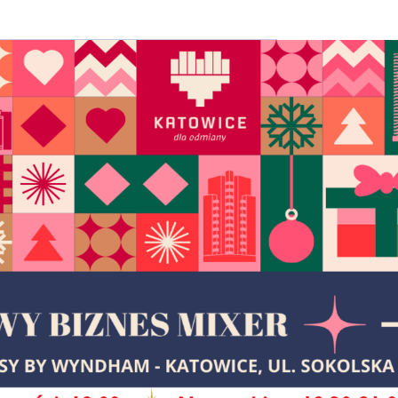
n!
 Personen aus einem Mitgliedunternehmen der
lied-Unternehmen sowie für Nicht-Mitglieder
der bei Nichterscheinen behalten wir uns das
on 165 PLN + 23 % MwSt. pro Person in