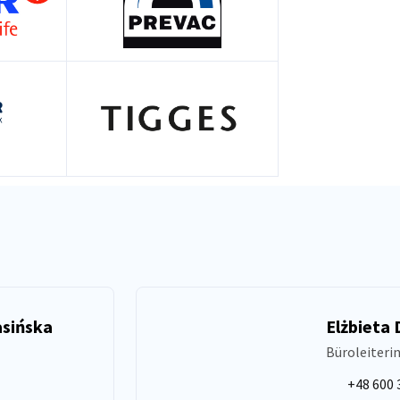
sińska
Elżbieta 
Büroleiteri
+48 600 