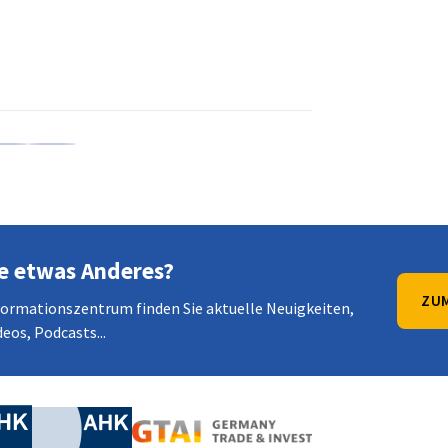
en
en
 Xing teilen
Kopiere URL zum Clipboard
e etwas Anderes?
ZUM
formationszentrum finden Sie aktuelle Neuigkeiten,
eos, Podcasts...
irtschaft und Energie
Industrie- und Handelskammer
Industrie- und Handelskammer
AHK.de
Germany Trade & In