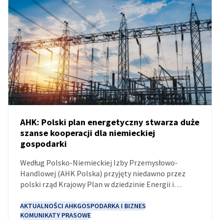
AHK: Polski plan energetyczny stwarza duże
szanse kooperacji dla niemieckiej
gospodarki
AKTUALNOŚCI
Według Polsko-Niemieckiej Izby Przemysłowo-
Handlowej (AHK Polska) przyjęty niedawno przez
polski rząd Krajowy Plan w dziedzinie Energii i
Klimatu stwarza liczne możliwości współpracy
dwustronnej. Według AHK Polska niemieckie
AKTUALNOŚCI AHK
GOSPODARKA I BIZNES
KOMUNIKATY PRASOWE
przedsiębiorstwa mogą być atrakcyjnymi partnerami