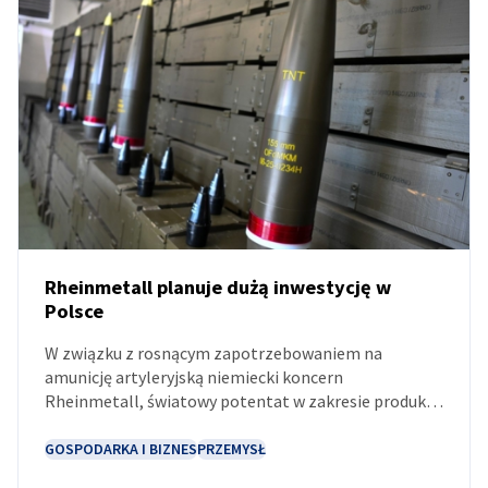
Poland
Rheinmetall planuje dużą inwestycję w
Polsce
AKTUALNOŚCI
W związku z rosnącym zapotrzebowaniem na
amunicję artyleryjską niemiecki koncern
Rheinmetall, światowy potentat w zakresie produkcji
uzbrojenia, zgłosił zainteresowanie budową fabryki w
Polsce. Zakłady miałyby produkować modułowe
GOSPODARKA I BIZNES
PRZEMYSŁ
ładunki miotające do amunicji 155 mm. Wartość