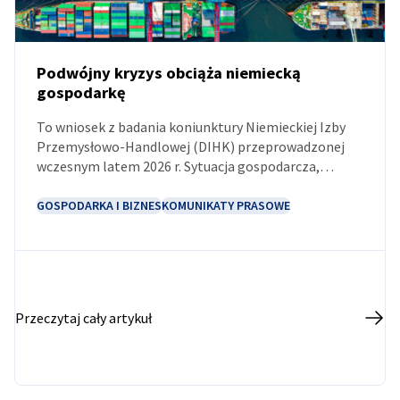
Podwójny kryzys obciąża niemiecką
gospodarkę
AKTUALNOŚCI
To wniosek z badania koniunktury Niemieckiej Izby
Przemysłowo-Handlowej (DIHK) przeprowadzonej
wczesnym latem 2026 r. Sytuacja gospodarcza,
inwestycje i plany zatrudnienia są na najniższym
poziomie od dawna. Przedsiębiorstwa pilnie
GOSPODARKA I BIZNES
KOMUNIKATY PRASOWE
potrzebują ulg strukturalnych i reform.
Przeczytaj cały artykuł