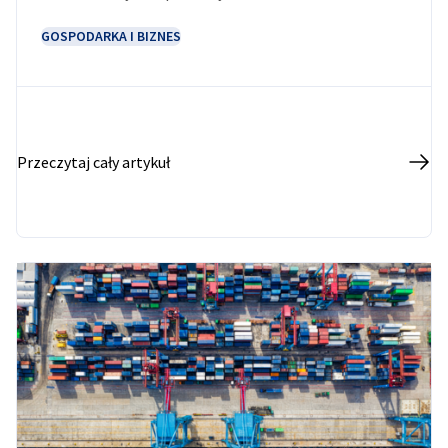
wyniosła 2,1 mld euro. Ponad 50 procent
zainwestowanego kapitału trafiło do Polski.
GOSPODARKA I BIZNES
Przeczytaj cały artykuł