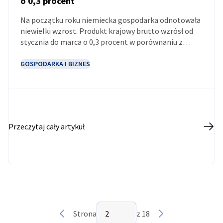
o 0,3 procent
AKTUALNOŚCI
Na początku roku niemiecka gospodarka odnotowała
niewielki wzrost. Produkt krajowy brutto wzrósł od
stycznia do marca o 0,3 procent w porównaniu z
poprzednim kwartałem, jak na podstawie wstępnych
danych poinformował w 30 kwietnia br. Federalny
GOSPODARKA I BIZNES
Urząd Statystyczny Destatis.
Przeczytaj cały artykuł
Wybierz stronę
Strona
2
z 18
Poprzednia
Strona 2 z 18
Następna