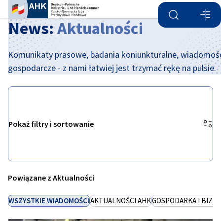
Otwórz wyszu
Otwó
Zam
News:
Aktualności
Komunikaty prasowe, badania koniunkturalne, wiadomoś
gospodarcze - z nami łatwiej jest trzymać rękę na pulsie.
Pokaż filtry i sortowanie
Opcje filtrowania zostały pomyślnie zaktualizowane
Polish
Powiązane z Aktualności
WSZYSTKIE WIADOMOŚCI
AKTUALNOŚCI AHK
GOSPODARKA I BIZN