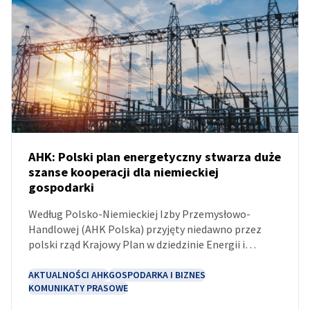
AHK: Polski plan energetyczny stwarza duże
szanse kooperacji dla niemieckiej
gospodarki
AKTUALNOŚCI
Według Polsko-Niemieckiej Izby Przemysłowo-
Handlowej (AHK Polska) przyjęty niedawno przez
polski rząd Krajowy Plan w dziedzinie Energii i
Klimatu stwarza liczne możliwości współpracy
dwustronnej. Według AHK Polska niemieckie
AKTUALNOŚCI AHK
GOSPODARKA I BIZNES
KOMUNIKATY PRASOWE
przedsiębiorstwa mogą być atrakcyjnymi partnerami
w takich obszarach, jak modernizacja sieci,