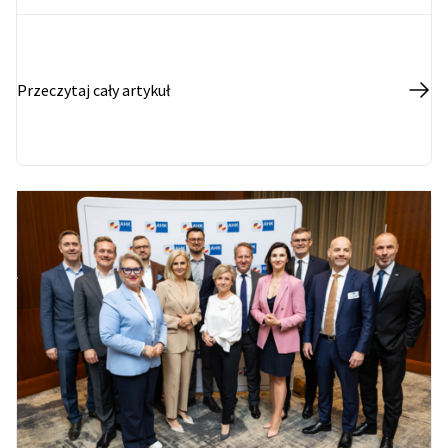
pierwszego etapu projektu szacowana jest nawet na
500 mln zł. Fabryka ma być uruchomiona jako
przedsięwzięcie polsko-niemieckie z szerokim
udziałem polskich podwykonawców.
Przeczytaj cały artykuł