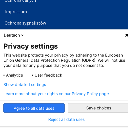
Ochrona danych
Impressum
Ochrona sygnalistów
Deutsch
©
Copyright - 2026 AHK
Privacy settings
This website protects your privacy by adhering to the European
Union General Data Protection Regulation (GDPR). We will not use
your data for any purpose that you do not consent to.
Analytics
User feedback
Show detailed settings
Learn more about your rights on our Privacy Policy page
Save choices
Agree to all data uses
Reject all data uses