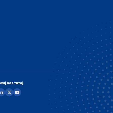
wuj nas tutaj
ook
inkedin
x
youtube