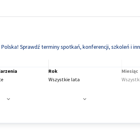
knij preferencje
olska! Sprawdź terminy spotkań, konferencji, szkoleń i in
arzenia
Rok
Miesiąc
ce
Wszystkie lata
Wszystki
zowane