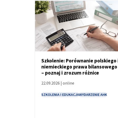
Poland
Szkolenie: Porównanie polskiego 
niemieckiego prawa bilansowego
WYDARZENIE
– poznaj i zrozum różnice
22.09.2026 | online
SZKOLENIA I EDUKACJA
WYDARZENIE AHK