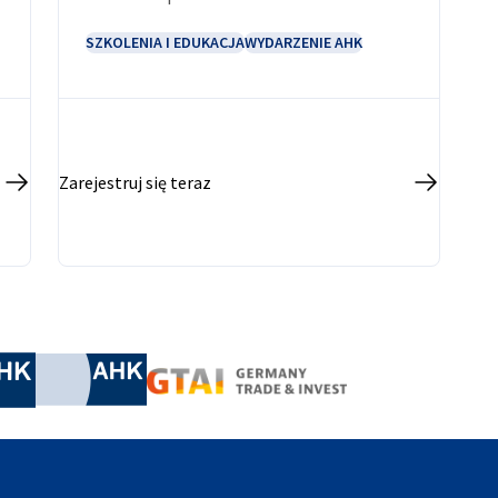
SZKOLENIA I EDUKACJA
WYDARZENIE AHK
Zarejestruj się teraz
nomic Affairs and Energy
Chamber of Commerce and Industry
hamber of Commerce and Industry
AHK.de
Germany Trade & In