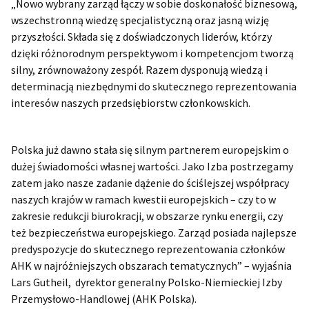
„Nowo wybrany zarząd łączy w sobie doskonałość biznesową,
wszechstronną wiedzę specjalistyczną oraz jasną wizję
przyszłości. Składa się z doświadczonych liderów, którzy
dzięki różnorodnym perspektywom i kompetencjom tworzą
silny, zrównoważony zespół. Razem dysponują wiedzą i
determinacją niezbędnymi do skutecznego reprezentowania
interesów naszych przedsiębiorstw członkowskich.
Polska już dawno stała się silnym partnerem europejskim o
dużej świadomości własnej wartości. Jako Izba postrzegamy
zatem jako nasze zadanie dążenie do ściślejszej współpracy
naszych krajów w ramach kwestii europejskich – czy to w
zakresie redukcji biurokracji, w obszarze rynku energii, czy
też bezpieczeństwa europejskiego. Zarząd posiada najlepsze
predyspozycje do skutecznego reprezentowania członków
AHK w najróżniejszych obszarach tematycznych” – wyjaśnia
Lars Gutheil, dyrektor generalny Polsko-Niemieckiej Izby
Przemysłowo-Handlowej (AHK Polska).