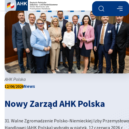
Otwórz wyszu
Otwó
Zam
AHK Polska
News
12/06/2026
Nowy Zarząd AHK Polska
Polish
31. Walne Zgromadzenie Polsko-Niemieckiej Izby Przemysłowo
Handlowej (AHK Polska) wybrało w piątek, 12 czerwca 2026 r.