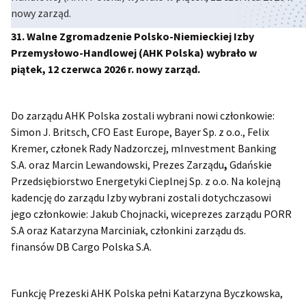
nowy zarząd.
Poland
31. Walne Zgromadzenie Polsko-Niemieckiej Izby
Przemysłowo-Handlowej (AHK Polska) wybrało w
piątek, 12 czerwca 2026 r. nowy zarząd.
Do zarządu AHK Polska zostali wybrani nowi członkowie:
Simon J. Britsch, CFO East Europe, Bayer Sp. z o.o., Felix
Kremer, członek Rady Nadzorczej, mInvestment Banking
S.A. oraz Marcin Lewandowski,
Prezes Zarządu
,
Gdańskie
Przedsiębiorstwo Energetyki Cieplnej Sp. z o.o. Na kolejną
kadencję do zarządu Izby wybrani zostali dotychczasowi
jego członkowie: Jakub Chojnacki, wiceprezes zarządu PORR
S.A oraz Katarzyna Marciniak, członkini zarządu ds.
finansów DB Cargo Polska S.A.
Funkcję Prezeski AHK Polska pełni Katarzyna Byczkowska,