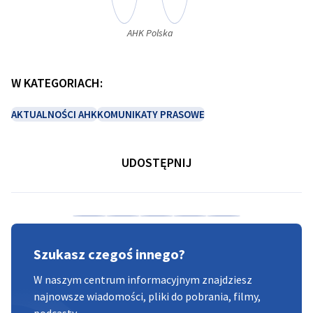
Opis obrazu niedostępny
AHK Polska
W KATEGORIACH:
AKTUALNOŚCI AHK
KOMUNIKATY PRASOWE
UDOSTĘPNIJ
Udostępnianie na %platformie%
Udostępnianie na %platformie%
Udostępnianie na %platformie%
Udostępnianie na %platfor
Kopiuj adres URL 
Szukasz czegoś innego?
W naszym centrum informacyjnym znajdziesz
najnowsze wiadomości, pliki do pobrania, filmy,
podcasty.