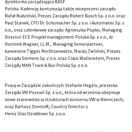
dyrektorka zarządzająca BASF
Polska. Kadencję kontynuują także wiceprezesi zarządu:
Rafał Rudziński, Prezes Zarządu Robert Bosch Sp. z o.o. oraz
Paul Stanek, CFO Dr. Schumacher Sp. z o.o. i Automatec Sp. z
o.o., oraz członkowie zarządu: Agnieszka Popko, Managing
Director ECE Projektmanagement Polska Sp. z o.o., dr
Dominik Wagner, LL.M., Managing Seniorpartner,
kancelaria Tigges Rechtsanwälte, Maciej Zieliński, Prezes
Zarządu Siemens Sp. z o.o. oraz Claus Wallenstein, Prezes
Zarządu MAN Truck & Bus Polska Sp. z o.o.
Pracę w Zarządzie zakończyli: Stefanie Hegels, prezeska
Zarządu VW Poznań Sp. z o.o., która od września obejmuje
nowe stanowisko w strukturach koncernu VW w Niemczech,
oraz Bartosz Stentoft, Country Director z
Heinz Glas Działdowo Sp. z.o.o.