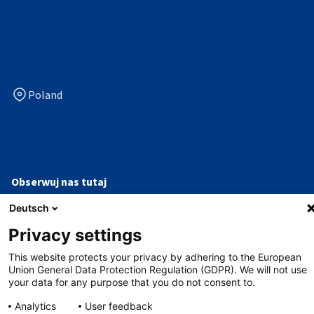
Poland
Obserwuj nas tutaj
facebook
linkedin
x
youtube
Deutsch
Privacy settings
This website protects your privacy by adhering to the European
Ochrona danych
Union General Data Protection Regulation (GDPR). We will not use
your data for any purpose that you do not consent to.
Impressum
Analytics
User feedback