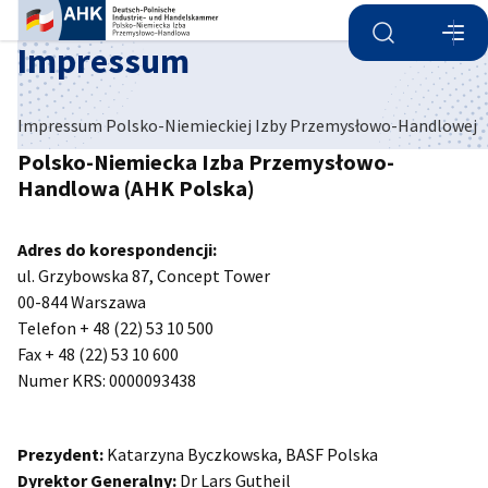
Otwórz wyszu
Otwó
Zam
Impressum
Impressum Polsko-Niemieckiej Izby Przemysłowo-Handlowej
Polsko-Niemiecka Izba Przemysłowo-
Handlowa (AHK Polska)
Adres do korespondencji:
ul. Grzybowska 87, Concept Tower
00-844 Warszawa
Telefon + 48 (22) 53 10 500
Fax + 48 (22) 53 10 600
Numer KRS: 0000093438
Polish
Prezydent:
Katarzyna Byczkowska, BASF Polska
Dyrektor Generalny:
Dr Lars Gutheil