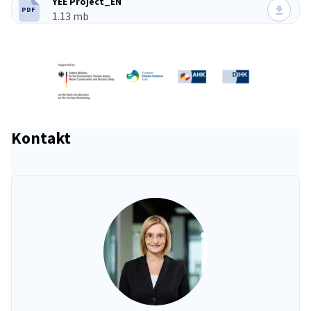
YEE Project_EN
PDF
TYP PLIKU:
Rozmiar pliku:
1.13 mb
Kontakt