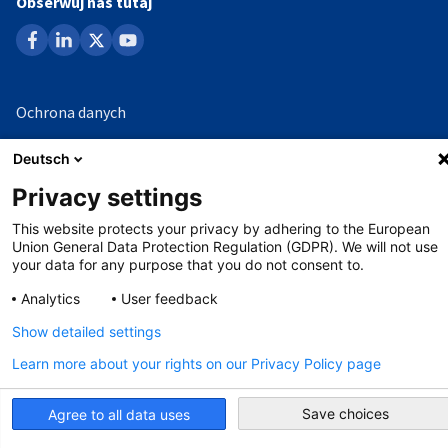
Obserwuj nas tutaj
facebook
linkedin
x
youtube
Ochrona danych
Impressum
Deutsch
Ochrona sygnalistów
Privacy settings
This website protects your privacy by adhering to the European
Union General Data Protection Regulation (GDPR). We will not use
©
Copyright - 2026 AHK
your data for any purpose that you do not consent to.
Analytics
User feedback
Show detailed settings
Learn more about your rights on our Privacy Policy page
Save choices
Agree to all data uses