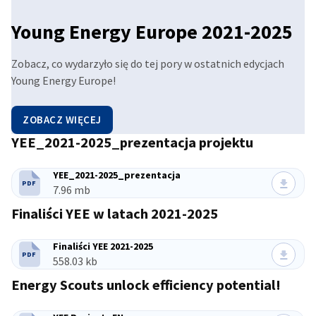
Young Energy Europe 2021-2025
Zobacz, co wydarzyło się do tej pory w ostatnich edycjach
Young Energy Europe!
ZOBACZ WIĘCEJ
YEE_2021-2025_prezentacja projektu
Przejdź do poprzedniej pozycji
Przejdź do następnego elementu
YEE_2021-2025_prezentacja
PDF
TYP PLIKU:
Rozmiar pliku:
7.96 mb
Finaliści YEE w latach 2021-2025
Finaliści YEE 2021-2025
PDF
TYP PLIKU:
Rozmiar pliku:
558.03 kb
Energy Scouts unlock efficiency potential!