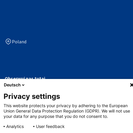
Poland
Obserwuj nas tutaj
Deutsch
facebook
linkedin
x
youtube
Privacy settings
This website protects your privacy by adhering to the European
Ochrona danych
Union General Data Protection Regulation (GDPR). We will not use
your data for any purpose that you do not consent to.
Impressum
Analytics
User feedback