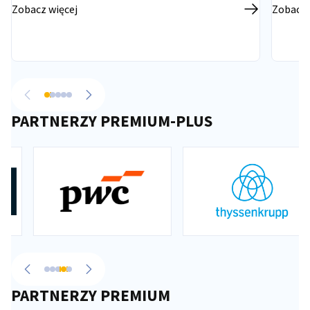
Zobacz więcej
Zobacz 
Powrót
Przejdź do następnego
PARTNERZY PREMIUM-PLUS
Powrót
Przejdź do następnego
PARTNERZY PREMIUM