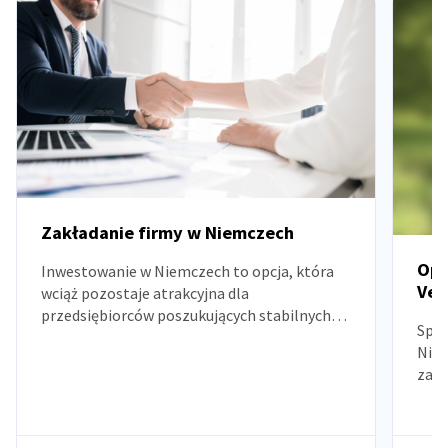
Zakładanie firmy w Niemczech
Opł
Inwestowanie w Niemczech to opcja, która
Ver
wciąż pozostaje atrakcyjna dla
przedsiębiorców poszukujących stabilnych
Spra
warunków rozwoju. Niemiecki rynek, chociaż
Niem
nie jest pozbawiony złożoności regulacyjnych
zare
i proceduralnych, oferuje solidne podstawy
orga
gospodarcze oraz konkurencyjne warunki
inwestycyjne.