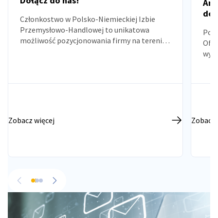
Dołącz do nas!
Ana
do 
Członkostwo w Polsko-Niemieckiej Izbie
Przemysłowo-Handlowej to unikatowa
Pozn
możliwość pozycjonowania firmy na terenie
Ofer
Polski i Niemiec. Umożliwiamy nawiązanie i
wym
budowanie kontaktów biznesowych oraz
wymianę doświadczeń.
Zobacz więcej
Zobacz 
Powrót
Przejdź do następnego