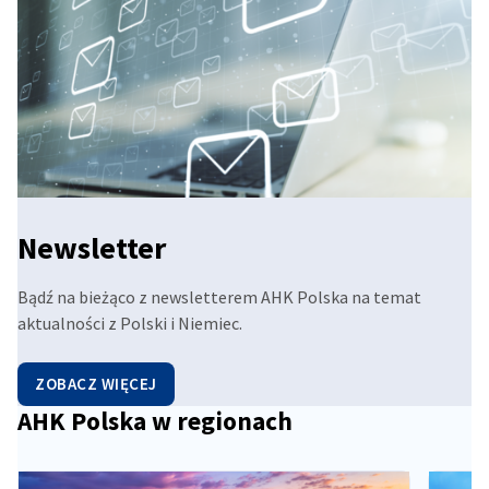
Newsletter
Bądź na bieżąco z newsletterem AHK Polska na temat
aktualności z Polski i Niemiec.
ZOBACZ WIĘCEJ
AHK Polska w regionach
Przejdź do poprzedniej pozycji
Przejdź do następnego elementu