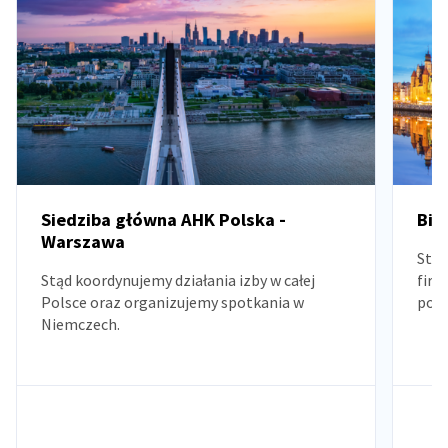
Siedziba główna AHK Polska -
Biu
Warszawa
Stan
Stąd koordynujemy działania izby w całej
firm
Polsce oraz organizujemy spotkania w
pomo
Niemczech.
war