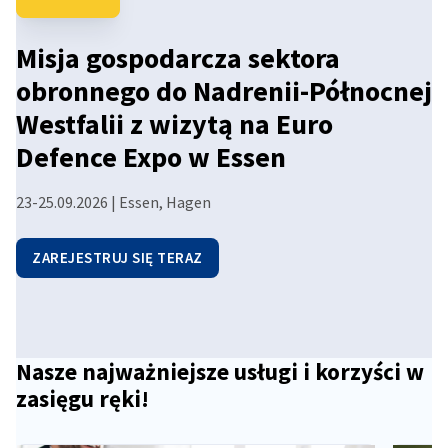
#14 Impuls: Europa nie wygrała
wyścigu w LLM-ach, ale może
Poland
Misja gospodarcza sektora
wygrać wyścig o adopcję AI
obronnego do Nadrenii-Północnej
Westfalii z wizytą na Euro
Gościem odcinka jest Piotr Ferszka, prezes SAP Polska.
Defence Expo w Essen
POSŁUCHAJ PODCASTU
23-25.09.2026 | Essen, Hagen
ZAREJESTRUJ SIĘ TERAZ
Nasze najważniejsze usługi i korzyści w
zasięgu ręki!
Przejdź do poprzedn
Przejdź 