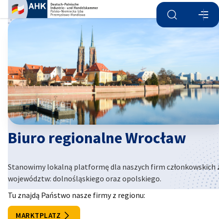
Otwórz wyszu
Otwó
Zam
Biuro regionalne Wrocław
Stanowimy lokalną platformę dla naszych firm członkowskich 
Polish
województw: dolnośląskiego oraz opolskiego.
Tu znajdą Państwo nasze firmy z regionu:
MARKTPLATZ