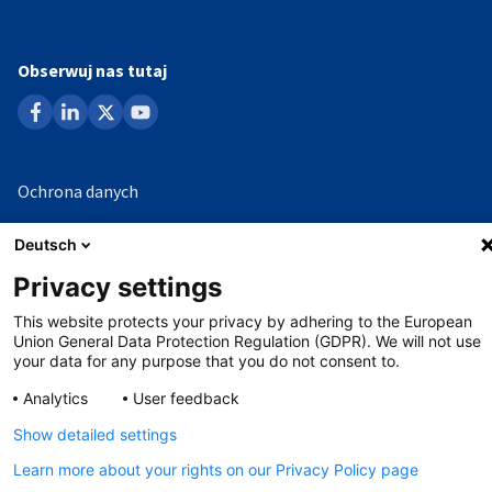
Obserwuj nas tutaj
facebook
linkedin
x
youtube
Ochrona danych
Impressum
Deutsch
Ochrona sygnalistów
Privacy settings
This website protects your privacy by adhering to the European
Union General Data Protection Regulation (GDPR). We will not use
©
Copyright - 2026 AHK
your data for any purpose that you do not consent to.
Analytics
User feedback
Show detailed settings
Learn more about your rights on our Privacy Policy page