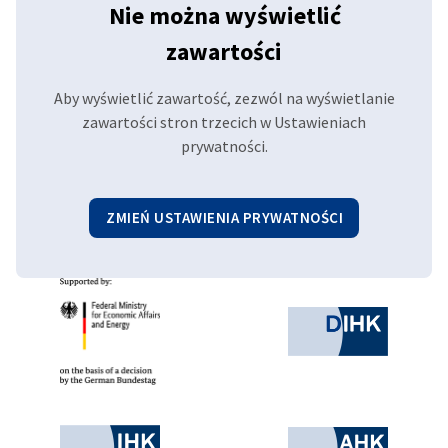
Nie można wyświetlić
zawartości
Aby wyświetlić zawartość, zezwól na wyświetlanie
zawartości stron trzecich w Ustawieniach
prywatności.
ZMIEŃ USTAWIENIA PRYWATNOŚCI
Partnerzy
Federal Ministry for Economic Affairs and 
German 
Chamber of Commerce and Industry
AHK.de