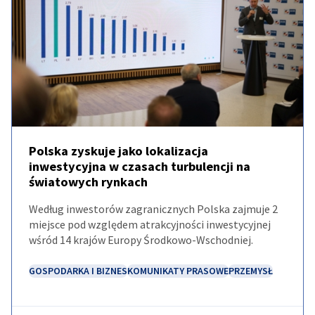
Poland
Polska zyskuje jako lokalizacja
inwestycyjna w czasach turbulencji na
POLECANE
światowych rynkach
AKTUALNOŚCI
Według inwestorów zagranicznych Polska zajmuje 2
miejsce pod względem atrakcyjności inwestycyjnej
wśród 14 krajów Europy Środkowo-Wschodniej.
GOSPODARKA I BIZNES
KOMUNIKATY PRASOWE
PRZEMYSŁ