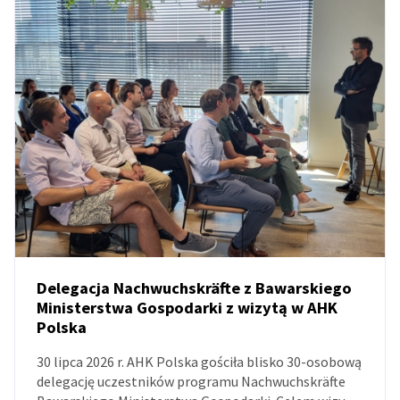
Delegacja Nachwuchskräfte z Bawarskiego
Ministerstwa Gospodarki z wizytą w AHK
Polska
AKTUALNOŚCI
30 lipca 2026 r. AHK Polska gościła blisko 30-osobową
delegację uczestników programu Nachwuchskräfte