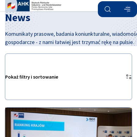
Otwórz wyszu
Otwó
Zam
News
Komunikaty prasowe, badania koniunkturalne, wiadomoś
gospodarcze - z nami łatwiej jest trzymać rękę na pulsie.
Pokaż filtry i sortowanie
Opcje filtrowania zostały pomyślnie zaktualizowane
Polish