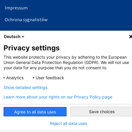
Impressum
Ochrona sygnalistów
Deutsch
©
Copyright - 2026 AHK
Privacy settings
This website protects your privacy by adhering to the European
Union General Data Protection Regulation (GDPR). We will not use
your data for any purpose that you do not consent to.
Analytics
User feedback
Show detailed settings
Learn more about your rights on our Privacy Policy page
Save choices
Agree to all data uses
Reject all data uses