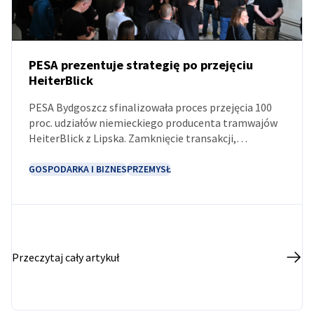
PESA prezentuje strategię po przejęciu
HeiterBlick
AKTUALNOŚCI
PESA Bydgoszcz sfinalizowała proces przejęcia 100
proc. udziałów niemieckiego producenta tramwajów
HeiterBlick z Lipska. Zamknięcie transakcji,
uzgodnionej jeszcze w grudniu 2025 r., otwiera przed
bydgoską firmą dostęp do największego rynku
GOSPODARKA I BIZNES
PRZEMYSŁ
tramwajowego w Europie.
Przeczytaj cały artykuł