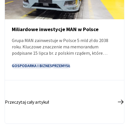
Miliardowe inwestycje MAN w Polsce
Grupa MAN zainwestuje w Polsce 5 mld zł do 2038
AKTUALNOŚCI
roku. Kluczowe znaczenie ma memorandum
podpisane 15 lipca br. z polskim rządem, które
wyznacza ramy współpracy przy realizacji nowych
projektów i rozbudowie istniejących zakładów.
GOSPODARKA I BIZNES
PRZEMYSŁ
Jednym z najważniejszych przedsięwzięć będzie
rozwój kompleksu produkcyjnego w Niepołomicach,
obejmujący zarówno zwiększenie mocy wytwórczych,
jak i przygotowanie produkcji kolejnej generacji
pojazdów ciężarowych oraz komponentów dla
Przeczytaj cały artykuł
elektromobilności.