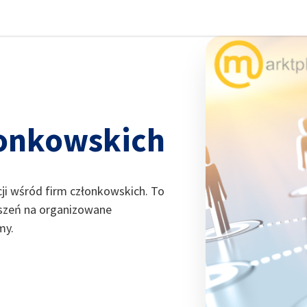
knij preferencje
łonkowskich
ji wśród firm członkowskich. To
oszeń na organizowane
my.