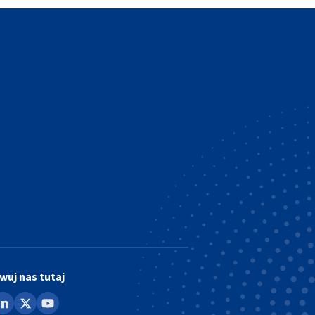
wuj nas tutaj
ook
inkedin
x
youtube