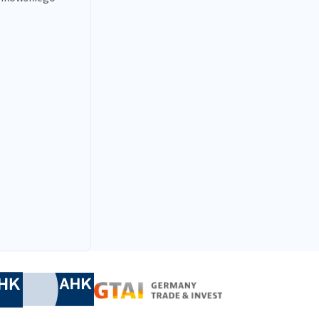
nomic Affairs and Energy
Chamber of Commerce and Industry
hamber of Commerce and Industry
AHK.de
Germany Trade & In