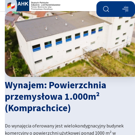
Otwórz wyszu
Otwó
Zam
Wynajem: Powierzchnia
przemysłowa 1.000m²
(Komprachcice)
Polish
Do wynajęcia oferowany jest wielokondygnacyjny budynek
komercyjny o powierzchni użytkowej ponad 1000 m² w