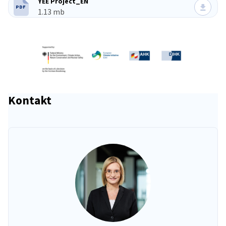
YEE Project_EN
PDF
TYP PLIKU:
Rozmiar pliku:
1.13 mb
Kontakt