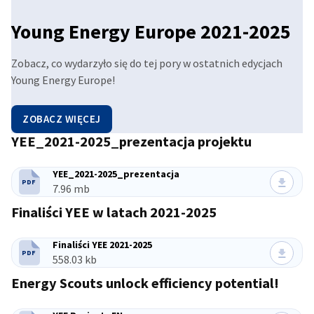
Young Energy Europe 2021-2025
Zobacz, co wydarzyło się do tej pory w ostatnich edycjach
Young Energy Europe!
ZOBACZ WIĘCEJ
YEE_2021-2025_prezentacja projektu
Przejdź do poprzedniej pozycji
Przejdź do następnego elementu
YEE_2021-2025_prezentacja
PDF
TYP PLIKU:
Rozmiar pliku:
7.96 mb
Finaliści YEE w latach 2021-2025
Finaliści YEE 2021-2025
PDF
TYP PLIKU:
Rozmiar pliku:
558.03 kb
Energy Scouts unlock efficiency potential!