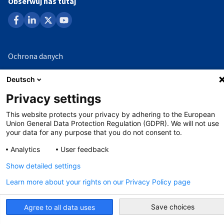
Obserwuj nas tutaj
facebook
linkedin
x
youtube
Ochrona danych
Impressum
Deutsch
Ochrona sygnalistów
Privacy settings
This website protects your privacy by adhering to the European
Union General Data Protection Regulation (GDPR). We will not use
©
Copyright - 2026 AHK
your data for any purpose that you do not consent to.
Analytics
User feedback
Show detailed settings
Learn more about your rights on our Privacy Policy page
Save choices
Agree to all data uses