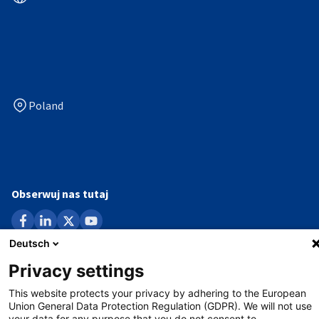
Poland
Obserwuj nas tutaj
facebook
linkedin
x
youtube
Deutsch
Privacy settings
Ochrona danych
This website protects your privacy by adhering to the European
Impressum
Union General Data Protection Regulation (GDPR). We will not use
your data for any purpose that you do not consent to.