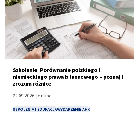
Poland
Szkolenie: Porównanie polskiego i
niemieckiego prawa bilansowego – poznaj i
zrozum różnice
WYDARZENIE
22.09.2026 | online
SZKOLENIA I EDUKACJA
WYDARZENIE AHK