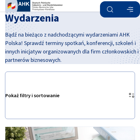
Otwórz wyszu
Otwó
Zam
Wydarzenia
Bądź na bieżąco z nadchodzącymi wydarzeniami AHK
Polska! Sprawdź terminy spotkań, konferencji, szkoleń i
innych inicjatyw organizowanych dla firm członkowskich i
partnerów biznesowych.
Pokaż filtry i sortowanie
Opcje filtrowania zostały pomyślnie zaktualizowane
Polish