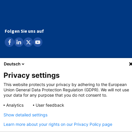
Folgen Sie uns auf
facebook
linkedin
x
youtube
Datenschutzerklärung
Deutsch
Privacy settings
Impressum
This website protects your privacy by adhering to the European
Whistleblowing-Verfahren
Union General Data Protection Regulation (GDPR). We will not use
your data for any purpose that you do not consent to.
Analytics
User feedback
©
Copyright - 2026 AHK
Show detailed settings
Learn more about your rights on our Privacy Policy page