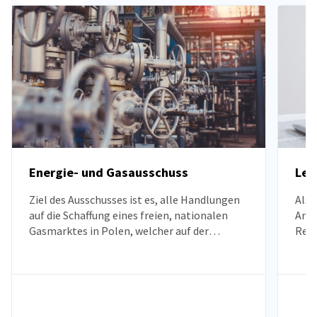
Energie- und Gasausschuss
Leg
Ziel des Ausschusses ist es, alle Handlungen
Als 
auf die Schaffung eines freien, nationalen
Anfo
Gasmarktes in Polen, welcher auf der
Rech
vollständigen Umsetzung der Richtlinien
Rech
und anderen Bestimmung der Europäischen
lega
Union basiert, auszurichten.
Bere