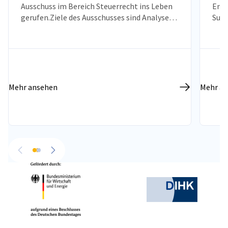
Ausschuss im Bereich Steuerrecht ins Leben
Ener
gerufen.Ziele des Ausschusses sind Analyse
Sust
und Begutachtung der Rechtsakten im
Ziel
Bereich Steuerrecht
Part
poln
Bere
Entw
Mehr ansehen
Mehr a
vorherige
nächste
Partner
Bundesministerium für Wirtschaft und Ene
Deutsche