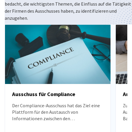
bedacht, die wichtigsten Themen, die Einfluss auf die Tätigkeit
der Firmen des Ausschusses haben, zu identifizieren und
Poland
anzugehen.
Ausschuss für Compliance
Aus
Der Compliance-Ausschuss hat das Ziel eine
Zu d
Plattform für den Austausch von
Auss
Informationen zwischen den
Bala
Mitgliedsunternehmen der Kammer zu sein
Arb
und neue Standards und
Man