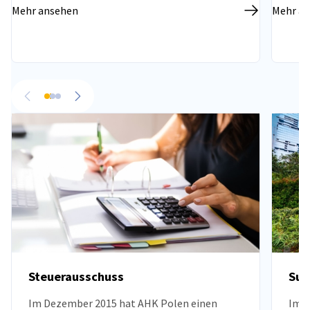
Mehr ansehen
Mehr a
vorherige
nächste
Steuerausschuss
Sus
Im Dezember 2015 hat AHK Polen einen
Im M