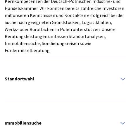
Kernkompetenzen der Deutsch-Polnischen Industrie- und
Handelskammer. Wir konnten bereits zahlreiche Investoren
mit unseren Kenntnissen und Kontakten erfolgreich bei der
Suche nach geeigneten Grundstücken, Logistikhallen,
Werks- oder Büroflächen in Polen unterstützen. Unsere
Beratungsleistungen umfassen Standortanalysen,
Immobiliensuche, Sondierungsreisen sowie
Fördermittelberatung.
Standortwahl
Wir unterstützen Sie Schritt für Schritt bei der Suche nach
der richtigen Region und dem optimalen Standort für Ihre
Nearshoring-Investition in Polen.
Immobiliensuche
Unsere detaillierten Analysen erlauben Ihnen eine