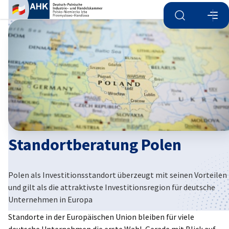
Suche öffnen
Navi
Ein
Standortberatung Polen
Polen als Investitionsstandort überzeugt mit seinen Vorteilen
German
und gilt als die attraktivste Investitionsregion für deutsche
Unternehmen in Europa
Standorte in der Europäischen Union bleiben für viele
deutsche Unternehmen die erste Wahl. Gerade mit Blick auf