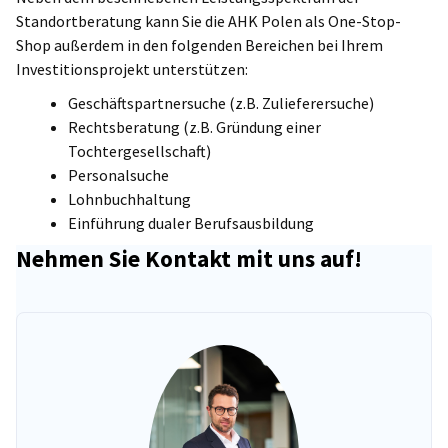
entnehmen.
in Höhe von bis zu 70 Prozent der Investitionskosten
Standortberatung kann Sie die AHK Polen als One-Stop-
beantragen.
Shop außerdem in den folgenden Bereichen bei Ihrem
Investitionsprojekt unterstützen:
Für Großprojekte können staatliche Direktzahlungen
bewilligt werden.
Geschäftspartnersuche (z.B. Zulieferersuche)
Rechtsberatung (z.B. Gründung einer
Darüber hinaus stehen EU-Fördermittel bereit. In keinem
Tochtergesellschaft)
Land ist die Summe der Zuschüsse im Rahmen der
Personalsuche
europäischen Kohäsionspolitik höher. In der Förderperiode
Lohnbuchhaltung
2021-2027 erhält Polen einschließlich des Corona-
Einführung dualer Berufsausbildung
Wiederaufbaufonds fast 100 Mrd. EUR an EU-Geldern.
Nehmen Sie Kontakt mit uns auf!