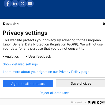
facebook
linkedin
x
youtube
Datenschutzerklärung
Deutsch
Impressum
Privacy settings
Whistleblowing-Verfahren
This website protects your privacy by adhering to the European
Union General Data Protection Regulation (GDPR). We will not use
your data for any purpose that you do not consent to.
©
Copyright - 2026 AHK
Analytics
User feedback
Show detailed settings
Learn more about your rights on our Privacy Policy page
Save choices
Agree to all data uses
Reject all data uses
Powered by