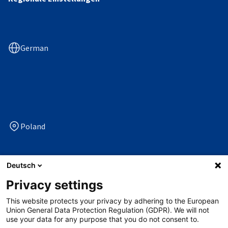
German
Poland
Deutsch
Privacy settings
Folgen Sie uns auf
This website protects your privacy by adhering to the European
facebook
linkedin
x
youtube
Union General Data Protection Regulation (GDPR). We will not
use your data for any purpose that you do not consent to.