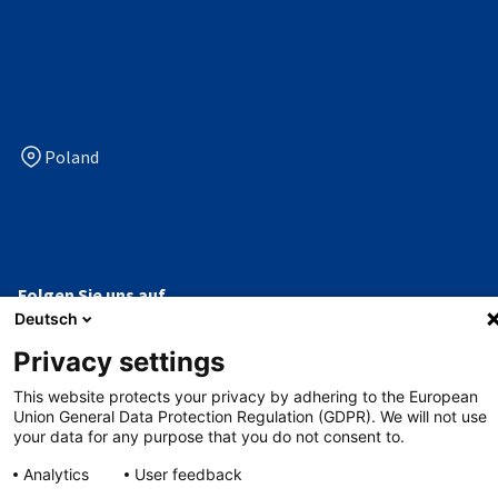
Poland
Folgen Sie uns auf
Deutsch
facebook
linkedin
x
youtube
Privacy settings
This website protects your privacy by adhering to the European
Datenschutzerklärung
Union General Data Protection Regulation (GDPR). We will not use
your data for any purpose that you do not consent to.
Impressum
Analytics
User feedback