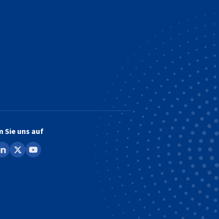
erfügbar
n Sie uns auf
ook
inkedin
x
youtube