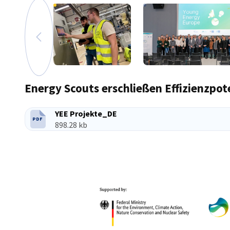
zum vorherigen Bild
Vergrößern
Energy Scouts erschließen Effizienzpot
YEE Projekte_DE
PDF
DATEITYP:
Dateigröße:
898.28 kb