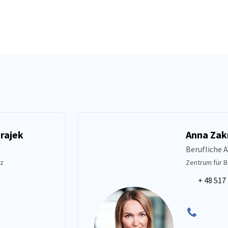
rajek
Anna Za
Berufliche 
nz
Zentrum für 
+ 48 517