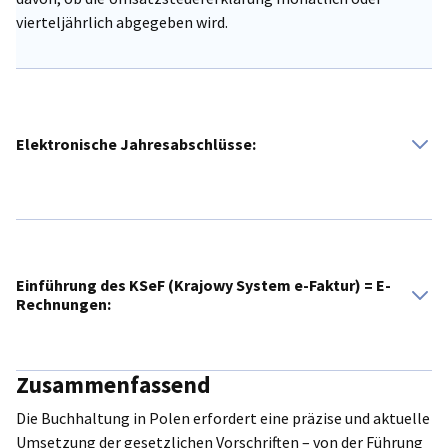
vierteljährlich abgegeben wird.
Elektronische Jahresabschlüsse:
Jahresabschlüsse werden in Polen ausschließlich
elektronisch eingereicht. Die Einreichung erfolgt durch ein
im polnischen Handelsregister eingetragenes
Einführung des KSeF (Krajowy System e-Faktur) = E-
Geschäftsführungsmitglied (członek zarządu) unter
Rechnungen:
Zeichnung des Abschlusses mit seiner persönlichen
qualifizierten E-Signatur, die den entsprechenden
polnischen E-Standards entsprechen muss.
Zusammenfassend
Alle Unternehmen in Polen werden ab dem 1. Februar 2026
verpflichtet sein, ihre ausgestellten und empfangenen
Die Buchhaltung in Polen erfordert eine präzise und aktuelle
Rechnungen über das Krajowy System e-Faktur (KSeF) zu
Umsetzung der gesetzlichen Vorschriften – von der Führung