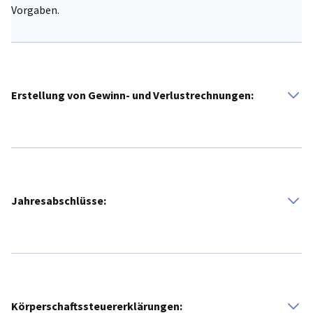
Vorgaben.
Erstellung von Gewinn- und Verlustrechnungen:
Monatliche Auswertungen zur Analyse der
Unternehmensleistung.
Jahresabschlüsse:
Anfertigung und elektronische Einreichung der
Jahresabschlüsse.
Körperschaftssteuererklärungen: