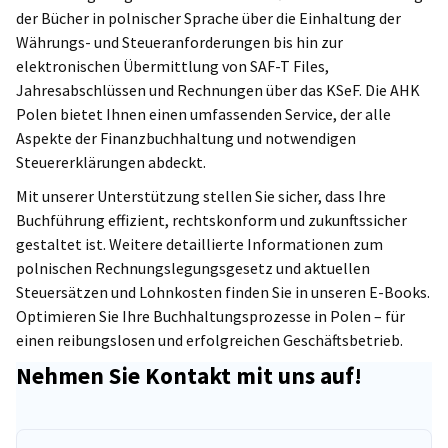
verarbeiten. Dieses staatliche System zur elektronischen
der Bücher in polnischer Sprache über die Einhaltung der
Rechnungsstellung erhöht die Transparenz und vereinfacht
Währungs- und Steueranforderungen bis hin zur
die Kontrolle von Geschäftsprozessen. Die unabdingbare
elektronischen Übermittlung von SAF-T Files,
Integration des KSeF in die IT-Systeme erfordert eine
Jahresabschlüssen und Rechnungen über das KSeF. Die AHK
Harmonisierung der Prozesse zwischen dem Unternehmen
Polen bietet Ihnen einen umfassenden Service, der alle
und der bereuenden Buchhaltung
Aspekte der Finanzbuchhaltung und notwendigen
Steuererklärungen abdeckt.
Mit unserer Unterstützung stellen Sie sicher, dass Ihre
Buchführung effizient, rechtskonform und zukunftssicher
gestaltet ist. Weitere detaillierte Informationen zum
polnischen Rechnungslegungsgesetz und aktuellen
Steuersätzen und Lohnkosten finden Sie in unseren E-Books.
Optimieren Sie Ihre Buchhaltungsprozesse in Polen – für
einen reibungslosen und erfolgreichen Geschäftsbetrieb.
Nehmen Sie Kontakt mit uns auf!