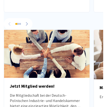
ausschließlich aus deutschen Staatsbürgern
Mehr
bestehen.
zurü
vorherige
nächste
Jetzt Mitglied werden!
Mar
Die Mitgliedschaft bei der Deutsch-
Erfo
Polnischen Industrie- und Handelskammer
bietet eine einzigartige Möglichkeit, den