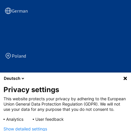
German
Poland
Deutsch
Privacy settings
Folgen Sie uns auf
This website protects your privacy by adhering to the European
facebook
linkedin
x
youtube
Union General Data Protection Regulation (GDPR). We will not
use your data for any purpose that you do not consent to.
Analytics
User feedback
Datenschutzerklärung
Show detailed settings