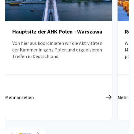
Hauptsitz der AHK Polen - Warszawa
Reg
Von hier aus koordinieren wir die Aktivitäten
Wir 
der Kammer in ganz Polen und organisieren
Mitg
Treffen in Deutschland.
pomo
warm
Mehr ansehen
Mehr a