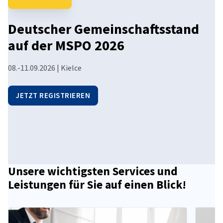
#14 Impuls: Diplomatie in
Krisenzeiten, ESA-
Poland
Deutscher Gemeinschaftsstand
Raumfahrtzentrum
auf der MSPO 2026
In der vierzehnten Folge sprechen wir mit Jens Beiküfner,
08.-11.09.2026 | Kielce
Leiter der Wirtschaftsabteilung bei der Deutschen
Botschaft...
JETZT REGISTRIEREN
PODCAST ANHÖREN
Unsere wichtigsten Services und
Leistungen für Sie auf einen Blick!
vorherige
nächste