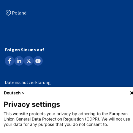
Poland
Folgen Sie uns auf
facebook
linkedin
x
youtube
Datenschutzerklärung
Deutsch
Impressum
Privacy settings
Whistleblowing-Verfahren
This website protects your privacy by adhering to the European
Union General Data Protection Regulation (GDPR). We will not use
your data for any purpose that you do not consent to.
©
Copyright - 2026 AHK