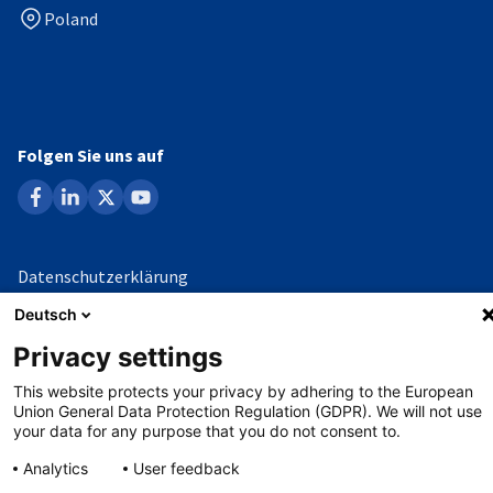
Poland
Folgen Sie uns auf
facebook
linkedin
x
youtube
Datenschutzerklärung
Deutsch
Impressum
Privacy settings
Whistleblowing-Verfahren
This website protects your privacy by adhering to the European
Union General Data Protection Regulation (GDPR). We will not use
your data for any purpose that you do not consent to.
©
Copyright - 2026 AHK
Analytics
User feedback