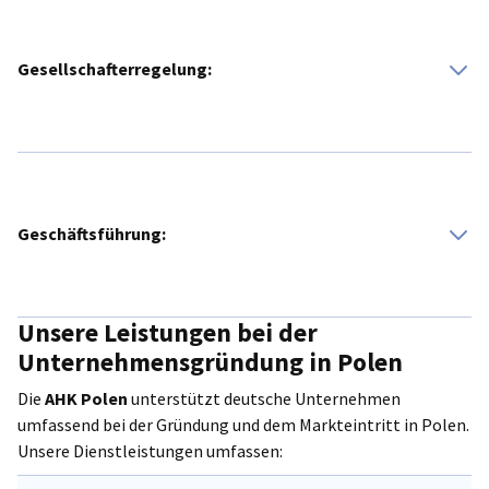
Gesellschafterregelung:
Eine deutsche Einmanngesellschaft darf in Polen nicht als
Einmanngesellschaft firmieren – ein zweiter Gesellschafter
ist erforderlich.
Geschäftsführung:
Unsere Leistungen bei der
Bei der Gründung der polnischen
sp. z o.o.
ist kein fester
Geschäftsführervertrag erforderlich – eine pauschale
Unternehmensgründung in Polen
Vergütung auf Basis eines Gesellschafterbeschlusses ist
Die
AHK Polen
unterstützt deutsche Unternehmen
möglich.
umfassend bei der Gründung und dem Markteintritt in Polen.
Unsere Dienstleistungen umfassen: