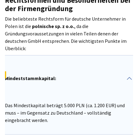
Rechtsformen und Besonderheiten bei
bietet Polen diverse Förderprogramme, Zuschüsse und
der Firmengründung
steuerliche Vergünstigungen, die Investitionen und die
Die beliebteste Rechtsform für deutsche Unternehmer in
Ansiedlung von Unternehmen zusätzlich attraktiv machen.
Polen ist die
polnische sp. z o.o.
, da die
Gründungsvoraussetzungen in vielen Teilen denen der
deutschen GmbH entsprechen. Die wichtigsten Punkte im
Überblick:
Mindeststammkapital:
Das Mindestkapital beträgt 5.000 PLN (ca. 1.200 EUR) und
muss – im Gegensatz zu Deutschland – vollständig
eingebracht werden.