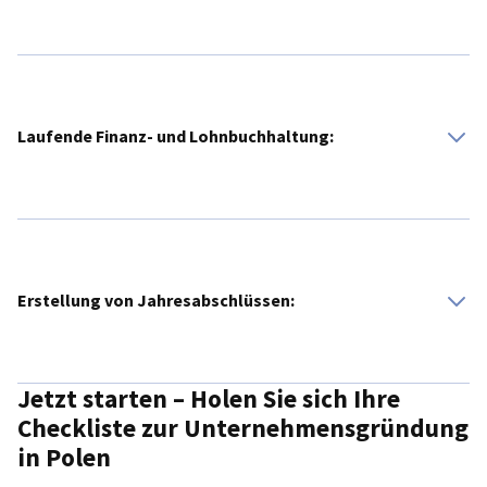
Unterstützung bei der Beantragung der polnischen
Umsatzsteuer-Identifikationsnummer (VAT) und allen
steuerrechtlichen Fragestellungen.
Laufende Finanz- und Lohnbuchhaltung:
Professionelle Betreuung, die Ihren administrativen
Aufwand minimiert.
Erstellung von Jahresabschlüssen:
Jetzt starten – Holen Sie sich Ihre
Sorgfältige Buchführung und Abschlussarbeiten.
Checkliste zur Unternehmensgründung
in Polen