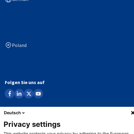
Poland
Folgen Sie uns auf
facebook
linkedin
x
youtube
Deutsch
Datenschutzerklärung
Privacy settings
Impressum
This website protects your privacy by adhering to the European