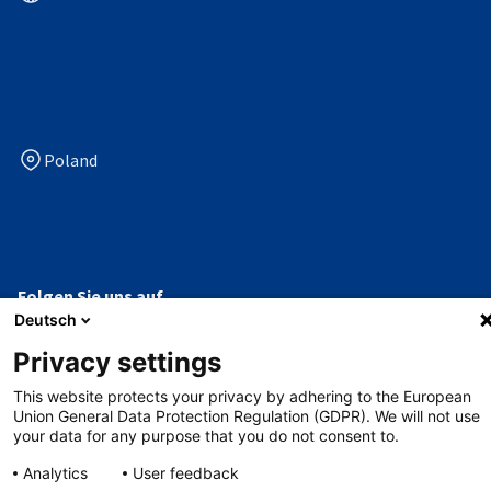
Poland
Folgen Sie uns auf
Deutsch
facebook
linkedin
x
youtube
Privacy settings
This website protects your privacy by adhering to the European
Datenschutzerklärung
Union General Data Protection Regulation (GDPR). We will not use
your data for any purpose that you do not consent to.
Impressum
Analytics
User feedback