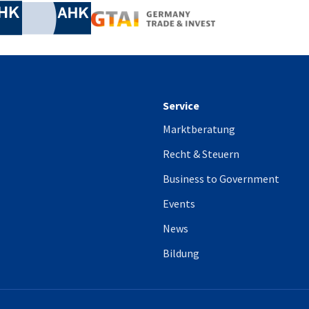
Industrie- und Handelskammer
Industrie- und Handelskammer
AHK.de
Germany Trade & In
Service
Marktberatung
Recht & Steuern
Business to Government
Events
News
Bildung