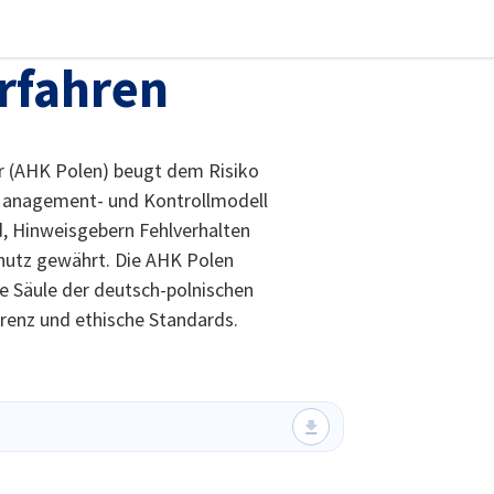
stellungen schließen
rfahren
r (AHK Polen) beugt dem Risiko
, Management- und Kontrollmodell
, Hinweisgebern Fehlverhalten
chutz gewährt. Die AHK Polen
de Säule der deutsch-polnischen
arenz und ethische Standards.
irtschaft und Energie