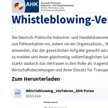
Ein
Whistleblowing-Ve
Die Deutsch-Polnische Industrie- und Handelskamme
von Fehlverhalten vor, indem sie ein Organisations-
anwendet, das der gesetzlichen Aufgabe gerecht wird
zu melden und ihnen gleichzeitig vollumfänglichen S
stärkt dadurch das Vertrauen in ihre Rolle als tragen
Wirtschaftsbeziehungen und ihren Einsatz für Transp
Zum Herunterladen
German
Whistleblowing_Verfahren_AHK Polen
PDF
DATEITYP:
Dateigröße:
659.54 kb
Partner
Bundesministerium für W