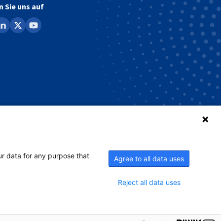
n Sie uns auf
ook
inkedin
x
youtube
ur data for any purpose that
Agree to all data uses
Reject all data uses
g
Impressum
Whistleblowing-Verfahren