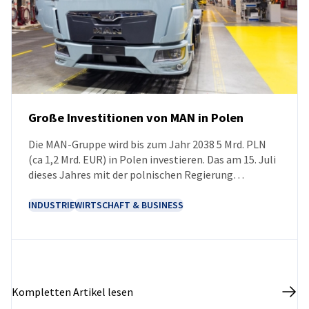
Große Investitionen von MAN in Polen
Die MAN-Gruppe wird bis zum Jahr 2038 5 Mrd. PLN
NEUIGKEITEN
(ca 1,2 Mrd. EUR) in Polen investieren. Das am 15. Juli
dieses Jahres mit der polnischen Regierung
unterzeichnete Memorandum legt den Rahmen für
die Zusammenarbeit bei der Umsetzung neuer
INDUSTRIE
WIRTSCHAFT & BUSINESS
Projekte und dem Ausbau bestehender Werke fest.
Eines der wichtigsten Vorhaben wird der Ausbau des
Produktionskomplexes in Niepołomice sein, der
sowohl die Steigerung der Produktionskapazitäten
als auch die Vorbereitung der Produktion der
Kompletten Artikel lesen
nächsten Generation von Lkw und Komponenten für