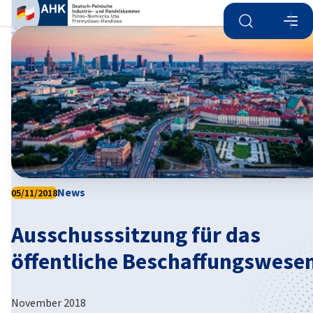
Suche öffnen
Navi
Ein
News
05/11/2018
Ausschusssitzung für das
German
öffentliche Beschaffungswese
November 2018