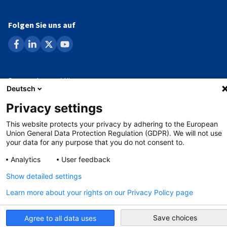
Folgen Sie uns auf
facebook
linkedin
x
youtube
Datenschutzerklärung
Deutsch
Impressum
Privacy settings
Whistleblowing-Verfahren
This website protects your privacy by adhering to the European
Union General Data Protection Regulation (GDPR). We will not use
your data for any purpose that you do not consent to.
©
Copyright - 2026 AHK
Analytics
User feedback
Show detailed settings
Learn more about your rights on our Privacy Policy page
Save choices
Agree to all data uses