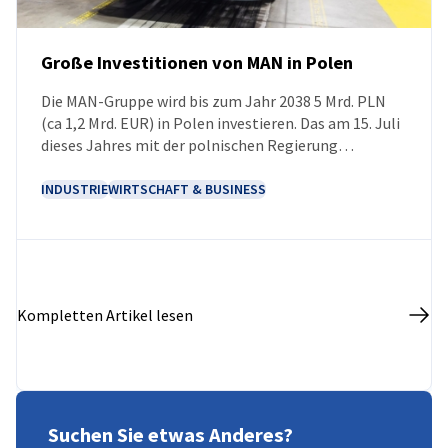
Große Investitionen von MAN in Polen
Die MAN-Gruppe wird bis zum Jahr 2038 5 Mrd. PLN
NEUIGKEITEN
(ca 1,2 Mrd. EUR) in Polen investieren. Das am 15. Juli
dieses Jahres mit der polnischen Regierung
unterzeichnete Memorandum legt den Rahmen für
die Zusammenarbeit bei der Umsetzung neuer
INDUSTRIE
WIRTSCHAFT & BUSINESS
Projekte und dem Ausbau bestehender Werke fest.
Eines der wichtigsten Vorhaben wird der Ausbau des
Produktionskomplexes in Niepołomice sein, der
sowohl die Steigerung der Produktionskapazitäten
als auch die Vorbereitung der Produktion der
Kompletten Artikel lesen
nächsten Generation von Lkw und Komponenten für
die Elektromobilität umfasst.
Suchen Sie etwas Anderes?