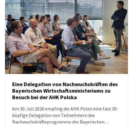
Eine Delegation von Nachwuchskräften des
Bayerischen Wirtschaftsministeriums zu
Besuch bei der AHK Polska
NEUIGKEITEN
Am 30. Juli 2026 empfing die AHK Polen eine fast 30-
köpfige Delegation von Teilnehmern des
Nachwuchskräfteprogramms des Bayerischen
Wirtschaftsministeriums. Ziel des Besuchs war es, das