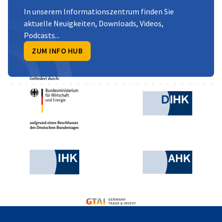
In unserem Informationszentrum finden Sie
aktuelle Neuigkeiten, Downloads, Videos,
Podcasts...
ZUM INFO HUB
Partner
Bundesministerium für Wirtschaft und Ene
Deutsche
Industrie- und Handelskammer
AHK.de
Germany Trade & Invest