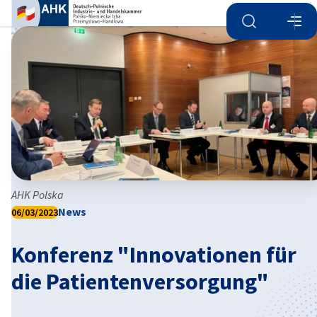
Suche öffnen
Navi
Ein
AHK Polska
News
06/03/2023
Konferenz "Innovationen für
German
die Patientenversorgung"