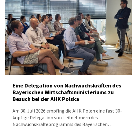
Eine Delegation von Nachwuchskräften des
Bayerischen Wirtschaftsministeriums zu
Besuch bei der AHK Polska
NEUIGKEITEN
Am 30. Juli 2026 empfing die AHK Polen eine fast 30-
köpfige Delegation von Teilnehmern des
Nachwuchskräfteprogramms des Bayerischen
Wirtschaftsministeriums. Ziel des Besuchs war es, das