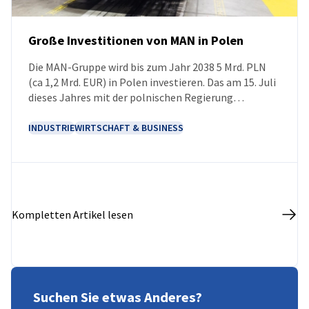
Große Investitionen von MAN in Polen
Die MAN-Gruppe wird bis zum Jahr 2038 5 Mrd. PLN
NEUIGKEITEN
(ca 1,2 Mrd. EUR) in Polen investieren. Das am 15. Juli
dieses Jahres mit der polnischen Regierung
unterzeichnete Memorandum legt den Rahmen für
die Zusammenarbeit bei der Umsetzung neuer
INDUSTRIE
WIRTSCHAFT & BUSINESS
Projekte und dem Ausbau bestehender Werke fest.
Eines der wichtigsten Vorhaben wird der Ausbau des
Produktionskomplexes in Niepołomice sein, der
sowohl die Steigerung der Produktionskapazitäten
als auch die Vorbereitung der Produktion der
Kompletten Artikel lesen
nächsten Generation von Lkw und Komponenten für
die Elektromobilität umfasst.
Suchen Sie etwas Anderes?