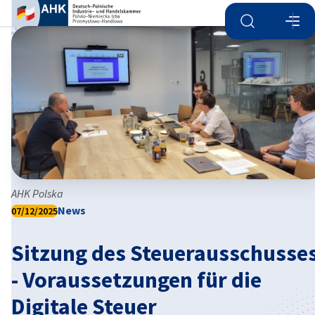
Suche öffnen
Navi
Ein
AHK Polska
News
07/12/2025
Sitzung des Steuerausschusse
German
- Voraussetzungen für die
Digitale Steuer