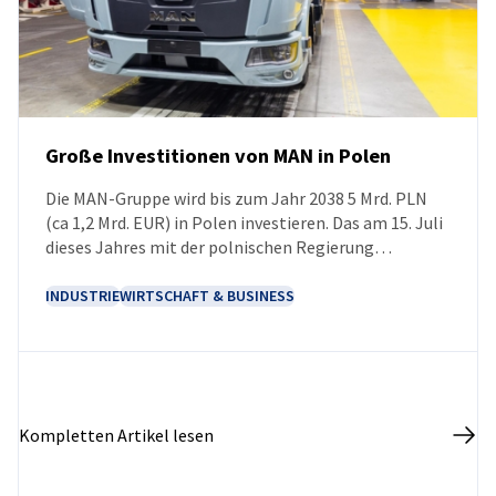
Große Investitionen von MAN in Polen
Die MAN-Gruppe wird bis zum Jahr 2038 5 Mrd. PLN
NEUIGKEITEN
(ca 1,2 Mrd. EUR) in Polen investieren. Das am 15. Juli
dieses Jahres mit der polnischen Regierung
unterzeichnete Memorandum legt den Rahmen für
die Zusammenarbeit bei der Umsetzung neuer
INDUSTRIE
WIRTSCHAFT & BUSINESS
Projekte und dem Ausbau bestehender Werke fest.
Eines der wichtigsten Vorhaben wird der Ausbau des
Produktionskomplexes in Niepołomice sein, der
sowohl die Steigerung der Produktionskapazitäten
als auch die Vorbereitung der Produktion der
Kompletten Artikel lesen
nächsten Generation von Lkw und Komponenten für
die Elektromobilität umfasst.