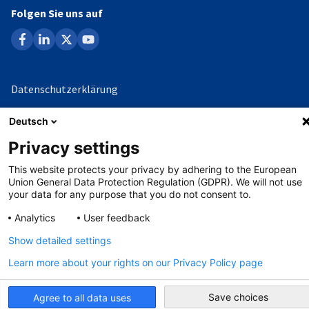
Folgen Sie uns auf
facebook
linkedin
x
youtube
Datenschutzerklärung
Impressum
Deutsch
Whistleblowing-Verfahren
Privacy settings
This website protects your privacy by adhering to the European
Union General Data Protection Regulation (GDPR). We will not use
©
Copyright - 2026 AHK
your data for any purpose that you do not consent to.
Analytics
User feedback
Show detailed settings
Learn more about your rights on our Privacy Policy page
Save choices
Agree to all data uses