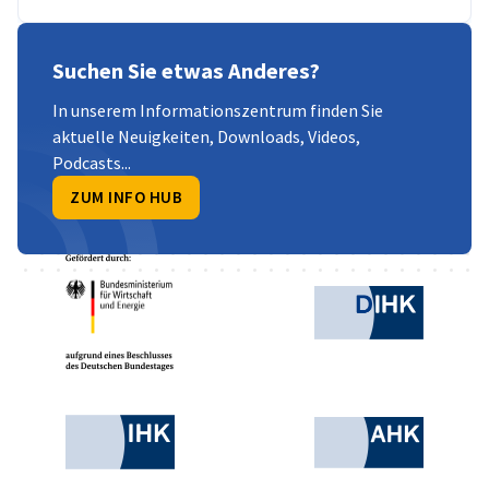
Suchen Sie etwas Anderes?
In unserem Informationszentrum finden Sie
aktuelle Neuigkeiten, Downloads, Videos,
Podcasts...
ZUM INFO HUB
Partner
Bundesministerium für Wirtschaft und Ene
Deutsche
Industrie- und Handelskammer
AHK.de