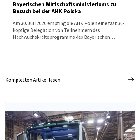
Bayerischen Wirtschaftsministeriums zu
Besuch bei der AHK Polska
NEUIGKEITEN
Am 30. Juli 2026 empfing die AHK Polen eine fast 30-
köpfige Delegation von Teilnehmern des
Nachwuchskräfteprogramms des Bayerischen
Wirtschaftsministeriums. Ziel des Besuchs war es, das
Wissen über die polnische Wirtschaft, die
Marktentwicklungsperspektiven sowie den aktuellen
Stand der deutsch-polnischen
Wirtschaftsbeziehungen zu vertiefen.
Kompletten Artikel lesen