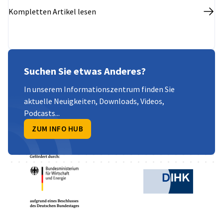
als auch die Vorbereitung der Produktion der
Kompletten Artikel lesen
nächsten Generation von Lkw und Komponenten für
die Elektromobilität umfasst.
Suchen Sie etwas Anderes?
In unserem Informationszentrum finden Sie
aktuelle Neuigkeiten, Downloads, Videos,
Podcasts...
ZUM INFO HUB
Partner
Bundesministerium für Wirtschaft und Ene
Deutsche