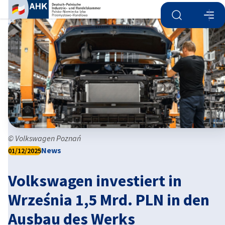
Suche öffnen
Navi
Ein
© Volkswagen Poznań
News
01/12/2025
Volkswagen investiert in
German
Września 1,5 Mrd. PLN in den
Ausbau des Werks