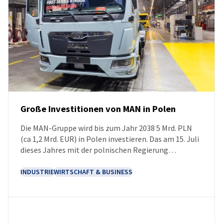
Große Investitionen von MAN in Polen
Die MAN-Gruppe wird bis zum Jahr 2038 5 Mrd. PLN
NEUIGKEITEN
(ca 1,2 Mrd. EUR) in Polen investieren. Das am 15. Juli
dieses Jahres mit der polnischen Regierung
unterzeichnete Memorandum legt den Rahmen für
die Zusammenarbeit bei der Umsetzung neuer
INDUSTRIE
WIRTSCHAFT & BUSINESS
Projekte und dem Ausbau bestehender Werke fest.
Eines der wichtigsten Vorhaben wird der Ausbau des
Produktionskomplexes in Niepołomice sein, der
sowohl die Steigerung der Produktionskapazitäten