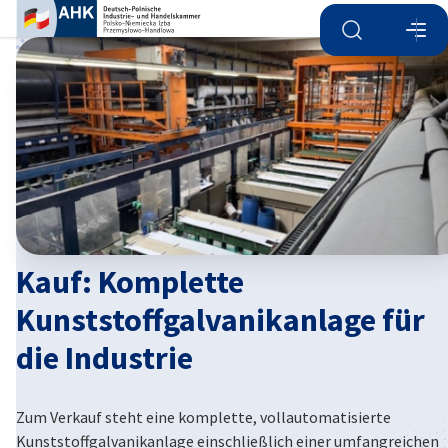
Suche öffnen
Navi
Ein
Kauf: Komplette
Kunststoffgalvanikanlage für
die Industrie
German
Zum Verkauf steht eine komplette, vollautomatisierte
Kunststoffgalvanikanlage einschließlich einer umfangreichen