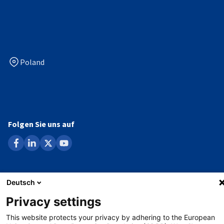
Poland
Folgen Sie uns auf
facebook
linkedin
x
youtube
Datenschutzerklärung
Deutsch
Verkleinern
Impressum
Privacy settings
This website protects your privacy by adhering to the European
Whistleblowing-Verfahren