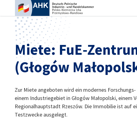
Ein
Miete: FuE-Zentru
(Głogów Małopolsk
Zur Miete angeboten wird ein modernes Forschungs-
einem Industriegebiet in Głogów Małopolski, einem V
Regionalhauptstadt Rzeszów. Die Immobilie ist auf e
German
Testzwecke ausgelegt.