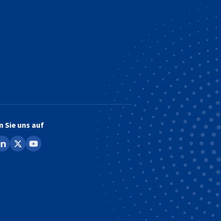
n Sie uns auf
ook
inkedin
x
youtube
erfügbar