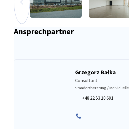
zum vorherigen Bild
Vergrößern
Ansprechpartner
Grzegorz Bałka
Consultant
Standortberatung / Individuell
+48 22 53 10 691