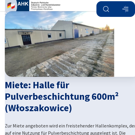
Suche öffnen
Navi
Ein
Miete: Halle für
Pulverbeschichtung 600m²
(Włoszakowice)
German
Zur Miete angeboten wird ein freistehender Hallenkomplex, de
auf eine Nutzung für Pulverbeschichtung ausgelegt ist. Die