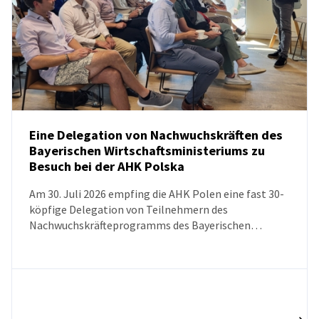
Eine Delegation von Nachwuchskräften des
Bayerischen Wirtschaftsministeriums zu
Besuch bei der AHK Polska
NEUIGKEITEN
Am 30. Juli 2026 empfing die AHK Polen eine fast 30-
köpfige Delegation von Teilnehmern des
Nachwuchskräfteprogramms des Bayerischen
Wirtschaftsministeriums. Ziel des Besuchs war es, das
Wissen über die polnische Wirtschaft, die
Marktentwicklungsperspektiven sowie den aktuellen
Stand der deutsch-polnischen
Wirtschaftsbeziehungen zu vertiefen.