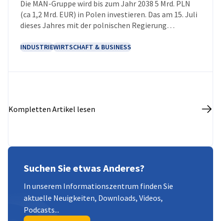
Die MAN-Gruppe wird bis zum Jahr 2038 5 Mrd. PLN
NEUIGKEITEN
(ca 1,2 Mrd. EUR) in Polen investieren. Das am 15. Juli
dieses Jahres mit der polnischen Regierung
unterzeichnete Memorandum legt den Rahmen für
die Zusammenarbeit bei der Umsetzung neuer
INDUSTRIE
WIRTSCHAFT & BUSINESS
Projekte und dem Ausbau bestehender Werke fest.
Eines der wichtigsten Vorhaben wird der Ausbau des
Produktionskomplexes in Niepołomice sein, der
sowohl die Steigerung der Produktionskapazitäten
als auch die Vorbereitung der Produktion der
Kompletten Artikel lesen
nächsten Generation von Lkw und Komponenten für
die Elektromobilität umfasst.
Suchen Sie etwas Anderes?
In unserem Informationszentrum finden Sie
aktuelle Neuigkeiten, Downloads, Videos,
Podcasts...