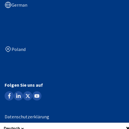
German
Poland
Folgen Sie uns auf
facebook
linkedin
x
youtube
Datenschutzerklärung
Impressum
Deutsch