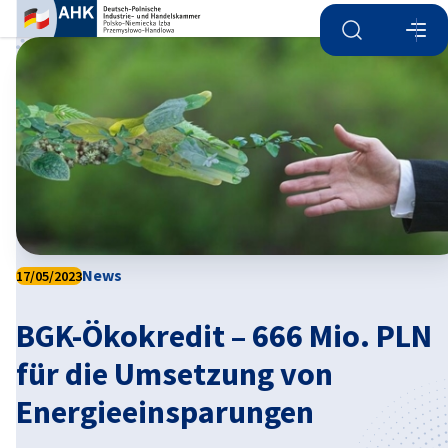
Suche öffnen
Navi
Ein
News
17/05/2023
BGK-Ökokredit – 666 Mio. PLN
German
für die Umsetzung von
Energieeinsparungen