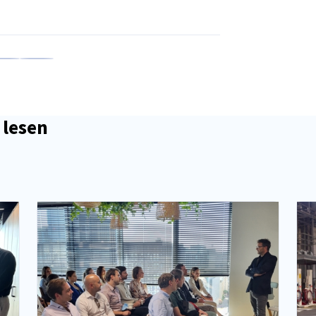
en
en
 Xing teilen
Kopiere URL zum Clipboard
 lesen