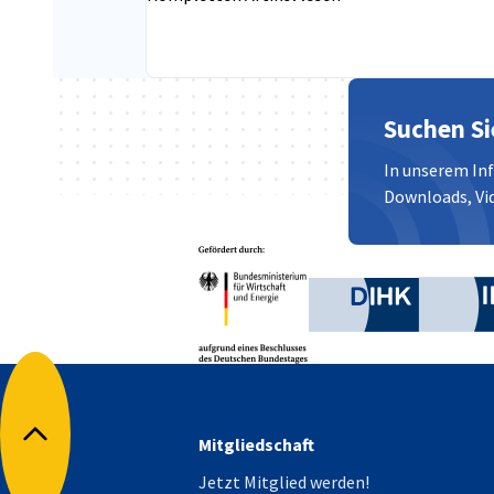
Suchen Si
In unserem In
Downloads, Vid
Partner
Bundesministerium für W
Deutsche 
Mitgliedschaft
Nach oben
Jetzt Mitglied werden!