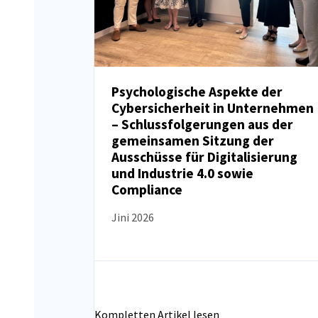
Psychologische Aspekte der
Cybersicherheit in Unternehmen
NEUIGKEITEN
– Schlussfolgerungen aus der
gemeinsamen Sitzung der
Ausschüsse für Digitalisierung
und Industrie 4.0 sowie
Compliance
Jini 2026
Kompletten Artikel lesen