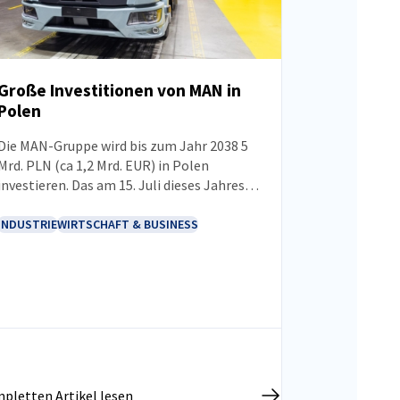
Große Investitionen von MAN in
Polen
NEUIGKEITEN
Die MAN-Gruppe wird bis zum Jahr 2038 5
Mrd. PLN (ca 1,2 Mrd. EUR) in Polen
investieren. Das am 15. Juli dieses Jahres
mit der polnischen Regierung
unterzeichnete Memorandum legt den
INDUSTRIE
WIRTSCHAFT & BUSINESS
Rahmen für die Zusammenarbeit bei der
Umsetzung neuer Projekte und dem
Ausbau bestehender Werke fest. Eines der
wichtigsten Vorhaben wird der Ausbau des
Produktionskomplexes in Niepołomice
sein, der sowohl die Steigerung der
Produktionskapazitäten als auch die
Vorbereitung der Produktion der nächsten
pletten Artikel lesen