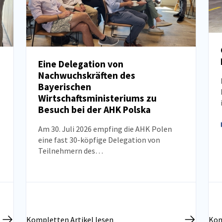
Eine Delegation von
Nachwuchskräften des
NEUIGKEITEN
Bayerischen
Wirtschaftsministeriums zu
Besuch bei der AHK Polska
Am 30. Juli 2026 empfing die AHK Polen
eine fast 30-köpfige Delegation von
Teilnehmern des
Nachwuchskräfteprogramms des
Bayerischen Wirtschaftsministeriums. Ziel
des Besuchs war es, das Wissen über die
polnische Wirtschaft, die
Marktentwicklungsperspektiven sowie den
aktuellen Stand der deutsch-polnischen
Kompletten Artikel lesen
Kom