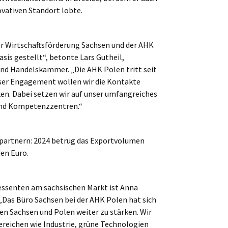
ovativen Standort lobte.
r Wirtschaftsförderung Sachsen und der AHK
asis gestellt“, betonte Lars Gutheil,
und Handelskammer. „Die AHK Polen tritt seit
nser Engagement wollen wir die Kontakte
en. Dabei setzen wir auf unser umfangreiches
 und Kompetenzzentren.“
spartnern: 2024 betrug das Exportvolumen
den Euro.
essenten am sächsischen Markt ist Anna
„Das Büro Sachsen bei der AHK Polen hat sich
en Sachsen und Polen weiter zu stärken. Wir
reichen wie Industrie, grüne Technologien