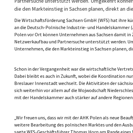
Partnersuche unterstützt werden. Umgekehrt können
die den Markteinstieg in Sachsen planen, direkt an d
Poland
Die Wirtschaftsförderung Sachsen GmbH (WFS) hat ihre kü
an die Deutsch-Polnische Industrie- und Handelskammer (
Polen vor Ort können Unternehmen aus Sachsen damit in Z
Netzwerkaufbau und Partnersuche unterstützt werden. U
Unternehmen, die den Markteinstieg in Sachsen planen, di
Schon in der Vergangenheit war die wirtschaftliche Vertret
Dabei bleibt es auch in Zukunft, wobei die Koordination nu
Breslauer Innenstadt wechselt. Die Aktivitäten der sächs
sich weiterhin vor allem auf die Wojwodschaft Niederschle
mit der Handelskammer auch stärker auf andere Regionen 
„Wir freuen uns, dass wir mit der AHK Polen als neue Beauft
weitere Bearbeitung des polnischen Marktes und den Au
sagte WFS-Geschäftsführer Thomas Horn am Rande eines Wi