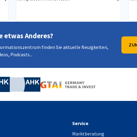
Wirtschaftsbeziehungen zu vertiefen.
e etwas Anderes?
ZUM
formationszentrum finden Sie aktuelle Neuigkeiten,
eos, Podcasts...
irtschaft und Energie
Industrie- und Handelskammer
Industrie- und Handelskammer
AHK.de
Germany Trade & In
Service
Marktberatung