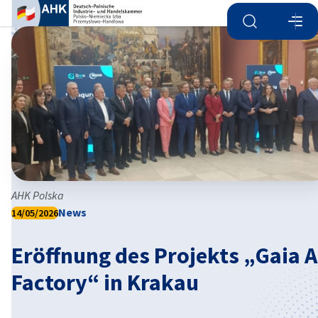
Suche öffnen
Navi
Ein
AHK Polska
News
14/05/2026
Eröffnung des Projekts „Gaia A
German
Factory“ in Krakau