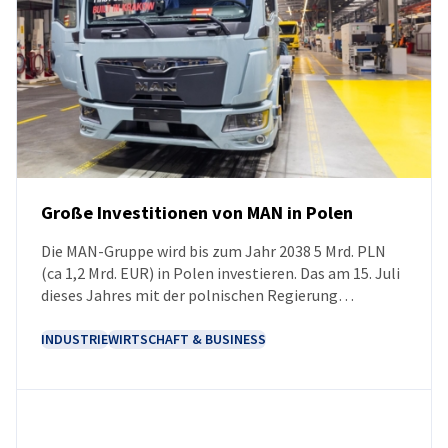
Große Investitionen von MAN in Polen
Die MAN-Gruppe wird bis zum Jahr 2038 5 Mrd. PLN
NEUIGKEITEN
(ca 1,2 Mrd. EUR) in Polen investieren. Das am 15. Juli
dieses Jahres mit der polnischen Regierung
unterzeichnete Memorandum legt den Rahmen für
die Zusammenarbeit bei der Umsetzung neuer
INDUSTRIE
WIRTSCHAFT & BUSINESS
Projekte und dem Ausbau bestehender Werke fest.
Eines der wichtigsten Vorhaben wird der Ausbau des
Produktionskomplexes in Niepołomice sein, der
sowohl die Steigerung der Produktionskapazitäten