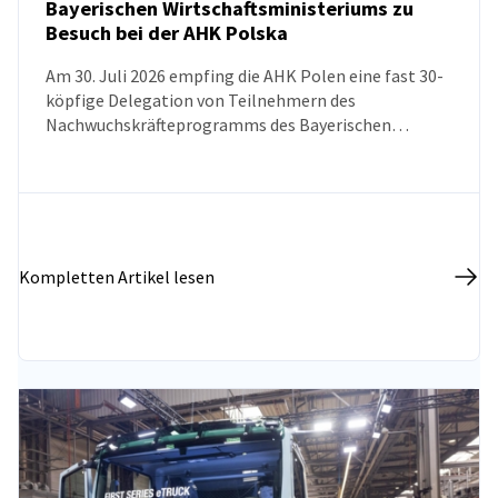
Bayerischen Wirtschaftsministeriums zu
Besuch bei der AHK Polska
NEUIGKEITEN
Am 30. Juli 2026 empfing die AHK Polen eine fast 30-
köpfige Delegation von Teilnehmern des
Nachwuchskräfteprogramms des Bayerischen
Wirtschaftsministeriums. Ziel des Besuchs war es, das
Wissen über die polnische Wirtschaft, die
Marktentwicklungsperspektiven sowie den aktuellen
Stand der deutsch-polnischen
Wirtschaftsbeziehungen zu vertiefen.
Kompletten Artikel lesen