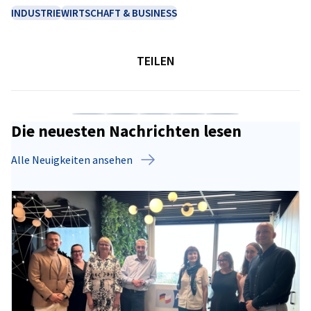
INDUSTRIE
WIRTSCHAFT & BUSINESS
TEILEN
Auf Facebook teilen
Auf LinkedIn teilen
Auf X teilen
Auf Xing teilen
Kopiere URL zum C
Die neuesten Nachrichten lesen
Alle Neuigkeiten ansehen