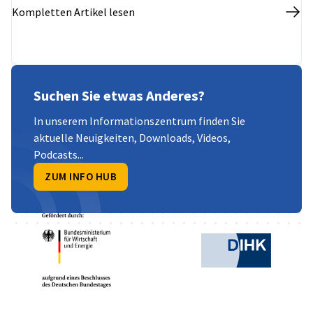
als auch die Vorbereitung der Produktion der
Kompletten Artikel lesen
nächsten Generation von Lkw und Komponenten für
die Elektromobilität umfasst.
Suchen Sie etwas Anderes?
In unserem Informationszentrum finden Sie
aktuelle Neuigkeiten, Downloads, Videos,
Podcasts...
ZUM INFO HUB
Partner
Bundesministerium für Wirtschaft und Ene
Deutsche