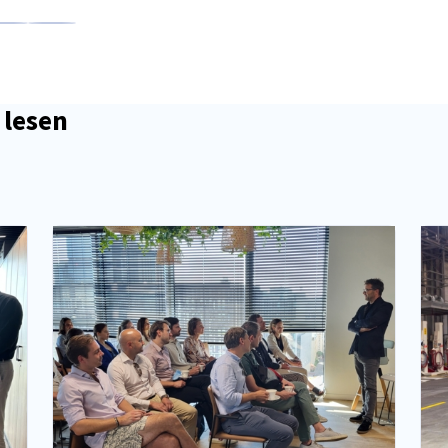
en
en
 Xing teilen
Kopiere URL zum Clipboard
 lesen