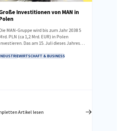
Große Investitionen von MAN in
Polen
NEUIGKEITEN
Die MAN-Gruppe wird bis zum Jahr 2038 5
Mrd. PLN (ca 1,2 Mrd. EUR) in Polen
investieren. Das am 15. Juli dieses Jahres
mit der polnischen Regierung
unterzeichnete Memorandum legt den
INDUSTRIE
WIRTSCHAFT & BUSINESS
Rahmen für die Zusammenarbeit bei der
Umsetzung neuer Projekte und dem
Ausbau bestehender Werke fest. Eines der
wichtigsten Vorhaben wird der Ausbau des
Produktionskomplexes in Niepołomice
sein, der sowohl die Steigerung der
Produktionskapazitäten als auch die
Vorbereitung der Produktion der nächsten
pletten Artikel lesen
Generation von Lkw und Komponenten für
die Elektromobilität umfasst.