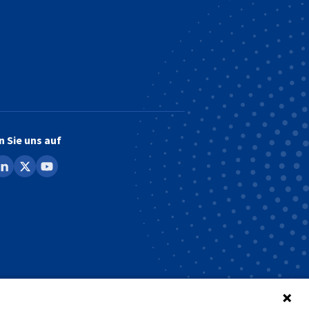
n Sie uns auf
ook
inkedin
x
youtube