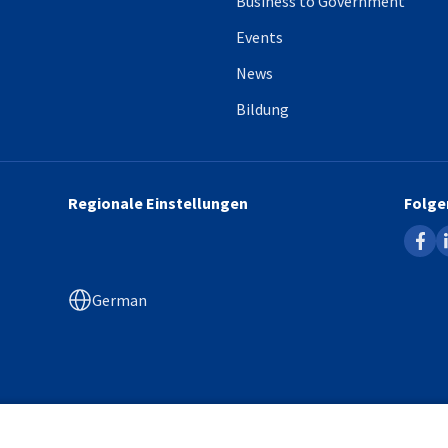
Business to Government
Events
News
Bildung
Regionale Einstellungen
Folge
faceb
l
German