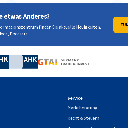
e etwas Anderes?
ZUM
formationszentrum finden Sie aktuelle Neuigkeiten,
eos, Podcasts...
irtschaft und Energie
Industrie- und Handelskammer
Industrie- und Handelskammer
AHK.de
Germany Trade & In
Service
Marktberatung
Recht & Steuern