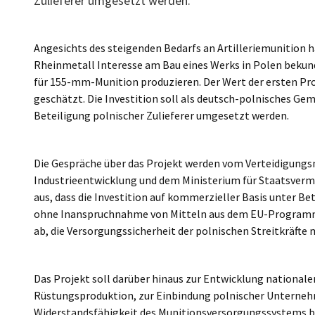
Zulieferer umgesetzt werden.
Poland
Angesichts des steigenden Bedarfs an Artilleriemunition
Rheinmetall Interesse am Bau eines Werks in Polen bekun
für 155-mm-Munition produzieren. Der Wert der ersten Proj
geschätzt. Die Investition soll als deutsch-polnisches G
Beteiligung polnischer Zulieferer umgesetzt werden.
Die Gespräche über das Projekt werden vom Verteidigungsm
Industrieentwicklung und dem Ministerium für Staatsvermö
aus, dass die Investition auf kommerzieller Basis unter B
ohne Inanspruchnahme von Mitteln aus dem EU-Programm S
ab, die Versorgungssicherheit der polnischen Streitkräfte 
Das Projekt soll darüber hinaus zur Entwicklung nationale
Rüstungsproduktion, zur Einbindung polnischer Unternehm
Widerstandsfähigkeit des Munitionsversorgungssystems bei