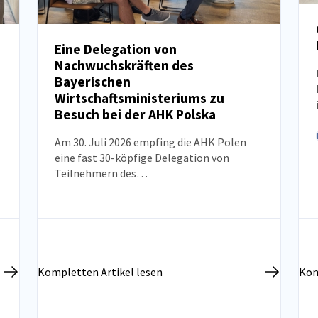
Eine Delegation von
Nachwuchskräften des
NEUIGKEITEN
Bayerischen
Wirtschaftsministeriums zu
Besuch bei der AHK Polska
Am 30. Juli 2026 empfing die AHK Polen
eine fast 30-köpfige Delegation von
Teilnehmern des
Nachwuchskräfteprogramms des
Bayerischen Wirtschaftsministeriums. Ziel
des Besuchs war es, das Wissen über die
polnische Wirtschaft, die
Marktentwicklungsperspektiven sowie den
aktuellen Stand der deutsch-polnischen
Kompletten Artikel lesen
Kom
Wirtschaftsbeziehungen zu vertiefen.