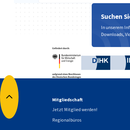
Suchen Si
In unserem In
Downloads, Vid
Partner
Bundesministerium für W
Deutsche 
Mitgliedschaft
Nach oben
Jetzt Mitglied werden!
Regionalbüros