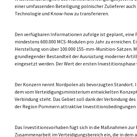
einer umfassenden Beteiligung polnischer Zulieferer auch 
Technologie und Know-how zu transferieren.
Den verfügbaren Informationen zufolge ist geplant, eine
mindestens 600.000 MCS-Modulen pro Jahr zu erreichen. E
Herstellung von über 100.000 155-mm-Munition-Sätzen. Mu
grundlegender Bestandteil der Ausrüstung moderner Artill
eingesetzt werden. Der Wert der ersten Investitionsphase w
Der Konzern nennt Nordpolen als bevorzugten Standort. In
dem vom Verteidigungsministerium entwickelten Konzept 
Verbindung steht. Das Gebiet soll dank der Verbindung des 
der Region Pommern attraktive Investitionsbedingungen 
Das Investitionsvorhaben fügt sich in die Maßnahmen zur
Zusammenarbeit im Verteidigungsbereich ein, die in dem a