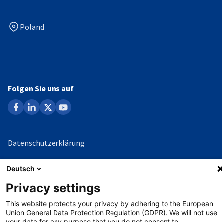
Poland
Folgen Sie uns auf
facebook
linkedin
x
youtube
Datenschutzerklärung
Impressum
Deutsch
Whistleblowing-Verfahren
Privacy settings
This website protects your privacy by adhering to the European
Union General Data Protection Regulation (GDPR). We will not use
©
Copyright - 2026 AHK
your data for any purpose that you do not consent to.