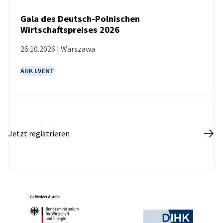
Gala des Deutsch-Polnischen
Wirtschaftspreises 2026
VERANSTALTUNG
26.10.2026 | Warszawa
AHK EVENT
Jetzt registrieren
Partner
Bundesministerium für Wirtschaft und Ene
Deutsche