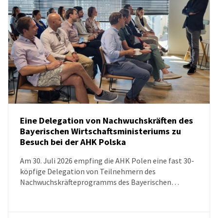
Eine Delegation von Nachwuchskräften des
Bayerischen Wirtschaftsministeriums zu
Besuch bei der AHK Polska
NEUIGKEITEN
Am 30. Juli 2026 empfing die AHK Polen eine fast 30-
köpfige Delegation von Teilnehmern des
Nachwuchskräfteprogramms des Bayerischen
Wirtschaftsministeriums. Ziel des Besuchs war es, das
Wissen über die polnische Wirtschaft, die
Marktentwicklungsperspektiven sowie den aktuellen