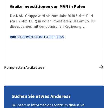
Große Investitionen von MAN in Polen
Die MAN-Gruppe wird bis zum Jahr 2038 5 Mrd. PLN
NEUIGKEITEN
(ca 1,2 Mrd. EUR) in Polen investieren. Das am 15. Juli
dieses Jahres mit der polnischen Regierung
unterzeichnete Memorandum legt den Rahmen für
die Zusammenarbeit bei der Umsetzung neuer
INDUSTRIE
WIRTSCHAFT & BUSINESS
Projekte und dem Ausbau bestehender Werke fest.
Eines der wichtigsten Vorhaben wird der Ausbau des
Produktionskomplexes in Niepołomice sein, der
sowohl die Steigerung der Produktionskapazitäten
als auch die Vorbereitung der Produktion der
Kompletten Artikel lesen
nächsten Generation von Lkw und Komponenten für
die Elektromobilität umfasst.
Suchen Sie etwas Anderes?
In unserem Informationszentrum finden Sie