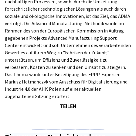
nachhaltigen Prozessen, sowohl durch die Umsetzung
fortschrittlicher technologischer Lösungen als auch durch
Poland
soziale und ökologische Innovationen, ist das Ziel, das ADMA
verfolgt. Die Advanced Manufacturing-Methodik wurde im
Rahmen des von der Europäischen Kommission in Auftrag
gegebenen Projekts Advanced Manufacturing Support
Center entwickelt und soll Unternehmen des verarbeitenden
Gewerbes auf ihrem Weg zu "Fabriken der Zukunft"
unterstützen, um Effizienz und Zuverlässigkeit zu
verbessern, Kosten zu senken und den Umsatz zu steigern.
Das Thema wurde unter Beteiligung des FPPP-Experten
Mariusz Hetmańczyk vom Ausschuss für Digitalisierung und
Industrie 4.0 der AHK Polen auf einer aktuellen
abgehaltenen Sitzung erörtert.
TEILEN
Auf Facebook teilen
Auf LinkedIn teilen
Auf X teilen
Auf Xing teilen
Kopiere URL zum C