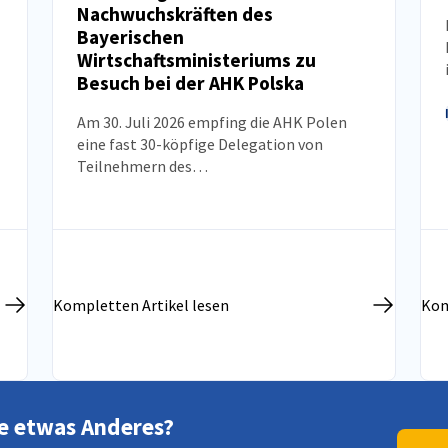
Nachwuchskräften des
NEUIGKEITEN
Bayerischen
Wirtschaftsministeriums zu
Besuch bei der AHK Polska
Am 30. Juli 2026 empfing die AHK Polen
eine fast 30-köpfige Delegation von
Teilnehmern des
Nachwuchskräfteprogramms des
Bayerischen Wirtschaftsministeriums. Ziel
des Besuchs war es, das Wissen über die
polnische Wirtschaft, die
Marktentwicklungsperspektiven sowie den
aktuellen Stand der deutsch-polnischen
Kompletten Artikel lesen
Kom
Wirtschaftsbeziehungen zu vertiefen.
e etwas Anderes?