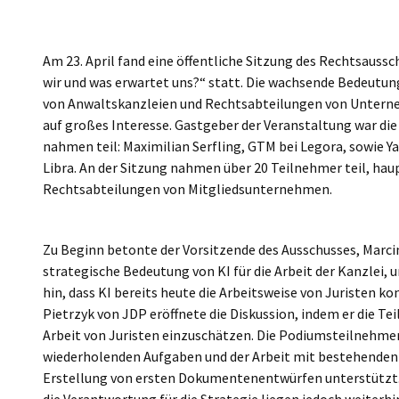
Poland
Am 23. April fand eine öffentliche Sitzung des Rechtsaus
wir und was erwartet uns?“ statt. Die wachsende Bedeutung 
von Anwaltskanzleien und Rechtsabteilungen von Unterne
auf großes Interesse. Gastgeber der Veranstaltung war die
nahmen teil: Maximilian Serfling, GTM bei Legora, sowie Y
Libra. An der Sitzung nahmen über 20 Teilnehmer teil, hau
Rechtsabteilungen von Mitgliedsunternehmen.
Zu Beginn betonte der Vorsitzende des Ausschusses, Marcin
strategische Bedeutung von KI für die Arbeit der Kanzlei, 
hin, dass KI bereits heute die Arbeitsweise von Juristen k
Pietrzyk von JDP eröffnete die Diskussion, indem er die Te
Arbeit von Juristen einzuschätzen. Die Podiumsteilnehmer 
wiederholenden Aufgaben und der Arbeit mit bestehenden 
Erstellung von ersten Dokumentenentwürfen unterstützt.