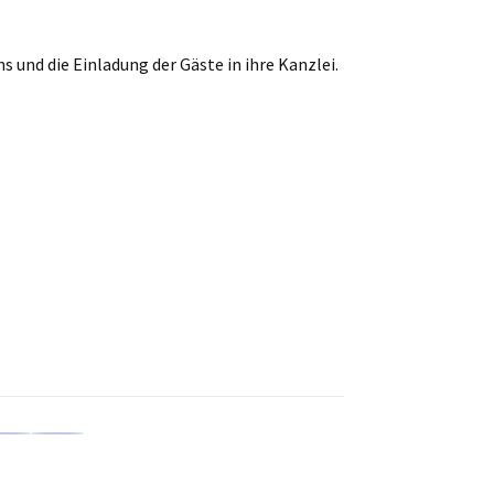
s und die Einladung der Gäste in ihre Kanzlei.
en
en
 Xing teilen
Kopiere URL zum Clipboard