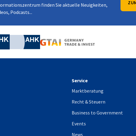
ZUM
formationszentrum finden Sie aktuelle Neuigkeiten,
eos, Podcasts...
irtschaft und Energie
Industrie- und Handelskammer
Industrie- und Handelskammer
AHK.de
Germany Trade & In
Service
Marktberatung
Recht & Steuern
Business to Government
Events
News