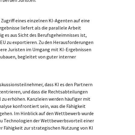
 bei den Juristen.
 Zugriff eines einzelnen KI-Agenten auf eine
bnisse liefert als die parallele Arbeit
g es aus Sicht des Berufsgeheimnisses ist,
r EU zu exportieren. Zu den Herausforderungen
gere Juristen im Umgang mit KI-Ergebnissen
zubauen, begleitet von guter interner
iskussionsteilnehmer, dass KI es den Partnern
entrieren, und dass die Rechtsabteilungen
 zu erhöhen. Kanzleien werden häufiger mit
lyse konfrontiert sein, was die Fähigkeit
gehen. Im Hinblick auf den Wettbewerb wurde
zu Technologien der Wettbewerbsvorteil einer
 Fähigkeit zur strategischen Nutzung von KI