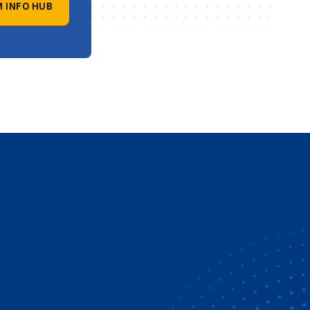
 INFO HUB
vest