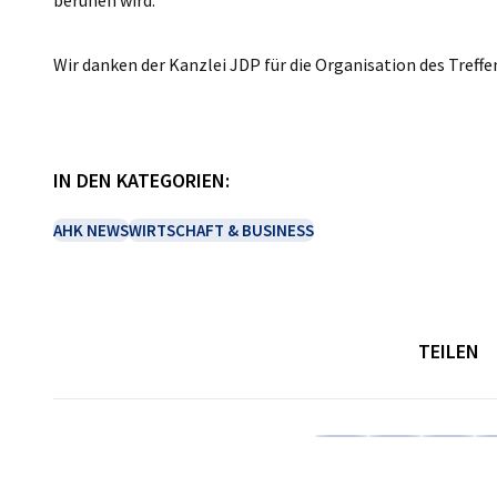
beruhen wird.
Wir danken der Kanzlei JDP für die Organisation des Treffen
IN DEN KATEGORIEN:
AHK NEWS
WIRTSCHAFT & BUSINESS
TEILEN
Auf Facebook teilen
Auf LinkedIn teil
Auf X teil
Auf