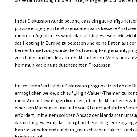
die Verantwortung für die Strategie liegen jedoch weiterhin
In der Diskussion wurde betont, dass ein gut konfigurierter
präzise eingegrenzte Wissensdatenbank bessere Analyseerge
mehrerer Agenten. Es wurde darauf hingewiesen, wie wichti
das Hosting in Europa zu belassen und keine Daten aus de
bei der Umsetzung wurde die Notwendigkeit genannt, jün
zu schulen und bei den älteren Mitarbeitern Vertrauen auf
Kommunikation und durchdachten Prozessen.
Im weiteren Verlauf der Diskussion prognostizierten die D
ermöglichen werde, sich auf „High-Value“-Themen zu konz
mehr Arbeit bewältigen könnten, ohne die Mitarbeiterzahl
einer von Mandanten mithilfe von KI durchgeführten Vorana
erfordert, mit einem solchen Ansatz der Mandanten umzu
darauf hingewiesen, dass bei gleichberechtigtem Zugang 
Kanzlei zunehmend auf dem „menschlichen Faktor“ und der