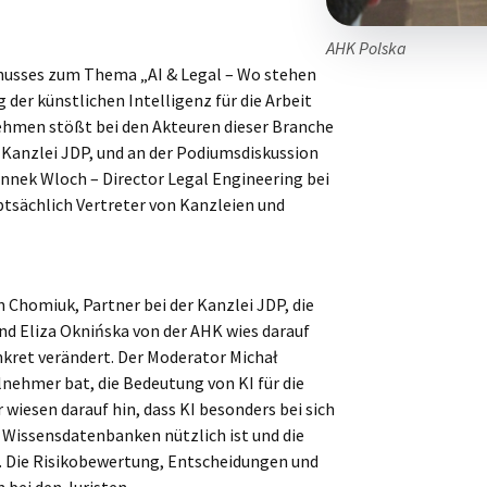
AHK Polska
schusses zum Thema „AI & Legal – Wo stehen
der künstlichen Intelligenz für die Arbeit
hmen stößt bei den Akteuren dieser Branche
 Kanzlei JDP, und an der Podiumsdiskussion
annek Wloch – Director Legal Engineering bei
ptsächlich Vertreter von Kanzleien und
 Chomiuk, Partner bei der Kanzlei JDP, die
und Eliza Oknińska von der AHK wies darauf
onkret verändert. Der Moderator Michał
ilnehmer bat, die Bedeutung von KI für die
wiesen darauf hin, dass KI besonders bei sich
Wissensdatenbanken nützlich ist und die
 Die Risikobewertung, Entscheidungen und